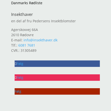
Danmarks Rødliste
Insekthaver
en del af fru Pedersens Insektblomster
Agerskovvej 66A
2610 Rødovre
E-mail:
info@insekthaver.dk
Tlf.:
6081 7681
CVR.: 31305489
Følg
Følg
Følg