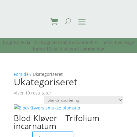
fragt fra 50 kr - fri fragt ved køb for over 600 kr - bestil hverdage
inden 12 og få afsendt samme dag
Forside
/ Ukategoriseret
Ukategoriseret
Viser 10 resultater
Blod-Kløver – Trifolium
incarnatum