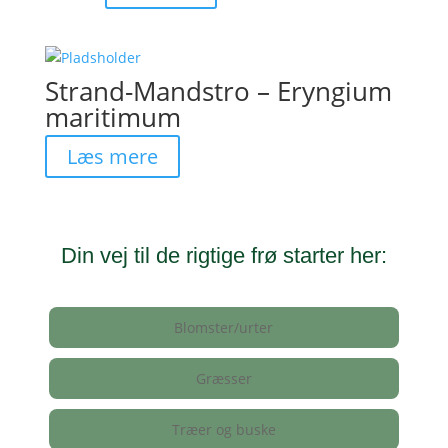
Strand-Mandstro – Eryngium
maritimum
Læs mere
Din vej til de rigtige frø starter her:
Blomster/urter
Græsser
Træer og buske