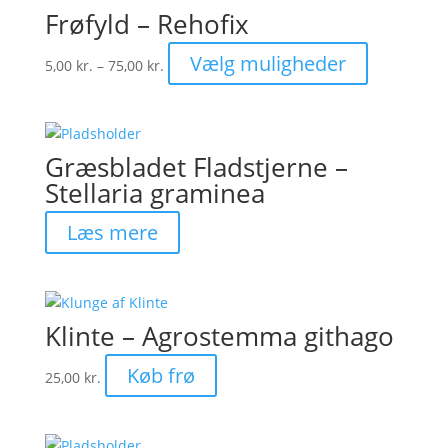
Frøfyld – Rehofix
Prisinterval:
Dette
Vælg muligheder
5,00
kr.
–
75,00
kr.
5,00 kr.
vare
til
har
75,00 kr.
flere
varianter.
Græsbladet Fladstjerne –
Muligheder
Stellaria graminea
kan
vælges
Læs mere
på
varesiden
Klinte – Agrostemma githago
Køb frø
25,00
kr.