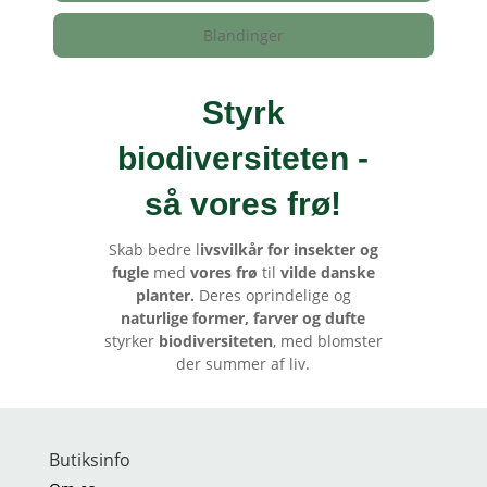
Blandinger
Styrk
biodiversiteten -
så vores frø
!
Skab bedre l
ivsvilkår for insekter og
fugle
med
vores frø
til
vilde danske
planter.
Deres oprindelige og
naturlige former, farver og dufte
styrker
biodiversiteten
, med blomster
der summer af liv.
Butiksinfo