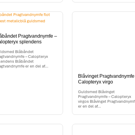
åbåndet Pragtvandnymfe –
lopteryx splendens
ldsmed Blåbåndet
agtvandnymfe – Calopteryx
lendens Blåbåndet
agtvandnymfe er en del af…
Blåvinget Pragtvandnymfe
Calopteryx virgo
Guldsmed Blåvinget
Pragtvandnymfe – Calopteryx
virgos Blåvinget Pragtvandnymf
er en del af…