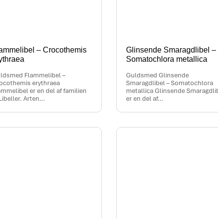
ammelibel – Crocothemis
Glinsende Smaragdlibel –
ythraea
Somatochlora metallica
ldsmed Flammelibel –
Guldsmed Glinsende
ocothemis erythraea
Smaragdlibel – Somatochlora
ammelibel er en del af familien
metallica Glinsende Smaragdli
Libeller. Arten…
er en del af…