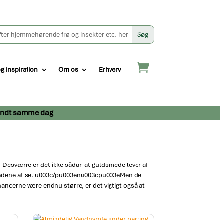
og inspiration
Om os
Erhverv
afsendt samme dag
g. Desværre er det ikke sådan at guldsmede lever af
ldsmedene at se. u003c/pu003enu003cpu003eMen de
chancerne være endnu større, er det vigtigt også at