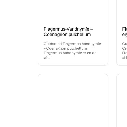
Flagermus-Vandnymfe –
Fl
Coenagrion pulchellum
er
Guldsmed Flagermus-Vandnymfe
Gu
– Coenagrion pulchellum
Cr
Flagermus-Vandnymfe er en del
Fl
af…
af 