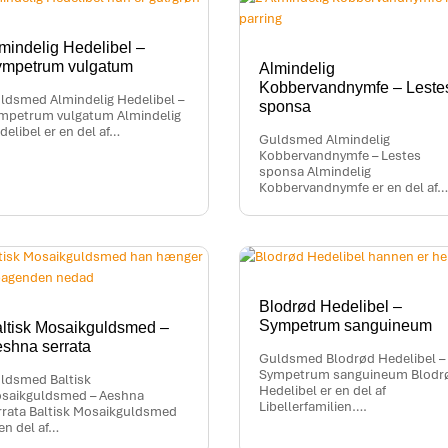
mindelig Hedelibel –
mpetrum vulgatum
Almindelig
Kobbervandnymfe – Leste
ldsmed Almindelig Hedelibel –
sponsa
mpetrum vulgatum Almindelig
delibel er en del af…
Guldsmed Almindelig
Kobbervandnymfe – Lestes
sponsa Almindelig
Kobbervandnymfe er en del af…
Blodrød Hedelibel –
Sympetrum sanguineum
ltisk Mosaikguldsmed –
shna serrata
Guldsmed Blodrød Hedelibel –
Sympetrum sanguineum Blodr
ldsmed Baltisk
Hedelibel er en del af
saikguldsmed – Aeshna
Libellerfamilien….
rrata Baltisk Mosaikguldsmed
 en del af…