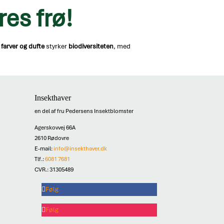
res frø
!
 farver og dufte
styrker
biodiversiteten
, med
Insekthaver
en del af fru Pedersens Insektblomster
Agerskovvej 66A
2610 Rødovre
E-mail:
info@insekthaver.dk
Tlf.:
6081 7681
CVR.: 31305489
Følg
Følg