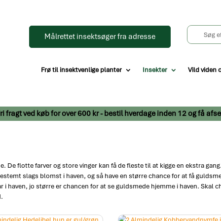
Målrettet insektsøger fra adresse
Frø til insektvenlige planter
Insekter
Vild viden 
- fri fragt ved køb for over 600 kr - bestil hverdage inden 12 og få 
De flotte farver og store vinger kan få de fleste til at kigge en ekstra gan
n bestemt slags blomst i haven, og så have en større chance for at få gu
 har i haven, jo større er chancen for at se guldsmede hjemme i haven. Skal 
d.