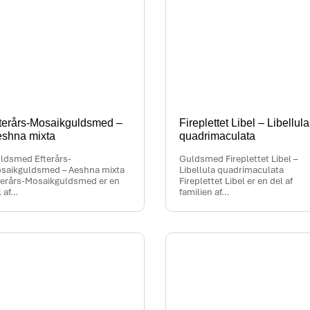
terårs-Mosaikguldsmed –
Fireplettet Libel – Libellula
shna mixta
quadrimaculata
ldsmed Efterårs-
Guldsmed Fireplettet Libel –
saikguldsmed – Aeshna mixta
Libellula quadrimaculata
terårs-Mosaikguldsmed er en
Fireplettet Libel er en del af
l af…
familien af…