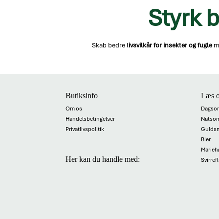
Styrk b
Skab bedre l
ivsvilkår for insekter og fugle
m
Butiksinfo
Læs o
Om os
Dagso
Handelsbetingelser
Natso
Privatlivspolitik
Gulds
Bier
Marieh
Her kan du handle med:
Svirref