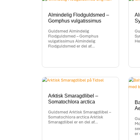
Almindelig Flodguldsmed –
Al
Gomphus vulgatissimus
Sy
Guldsmed Almindelig
Gu
Flodguldsmed – Gomphus
Sy
vulgatissimus Almindelig
He
Flodguldsmed er del af…
Arktisk Smaragdlibel –
Somatochlora arctica
Ba
Ae
Guldsmed Arktisk Smaragdlibel –
Somatochlora arctica Arktisk
Gu
Smaragdlibel er en del af…
Mo
se
er