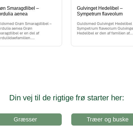
øn Smaragdlibel –
Gulvinget Hedelibel –
rdulia aenea
Sympetrum flaveolum
ldsmed Grøn Smaragdlibel –
Guldsmed Gulvinget Hedelibel 
rdulia aenea Grøn
Sympetrum flaveolum Gulvinge
aragdlibel er en del af
Hedelibel er den af familien af…
rduliidaefamilien….
Din vej til de rigtige frø starter her:
Græsser
Træer og buske