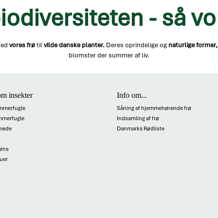
iodiversiteten - så vo
ed
vores frø
til
vilde danske planter.
Deres oprindelige og
naturlige former,
blomster der summer af liv.
m insekter
Info om...
mmerfugle
Såning af hjemmehørende frø
mmerfugle
Indsamling af frø
mede
Danmarks Rødliste
øns
luer