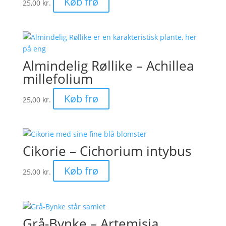
Køb frø
25,00
kr.
Almindelig Røllike – Achillea
millefolium
Køb frø
25,00
kr.
Cikorie – Cichorium intybus
Køb frø
25,00
kr.
Grå-Bynke – Artemisia