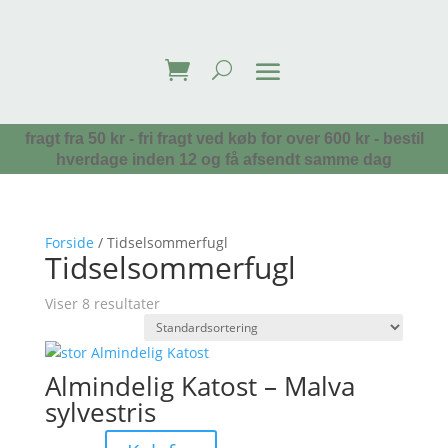
fragt fra 50 kr - fri fragt ved køb for over 600 kr - bestil
hverdage inden 12 og få afsendt samme dag
Forside
/ Tidselsommerfugl
Tidselsommerfugl
Viser 8 resultater
Almindelig Katost – Malva
sylvestris