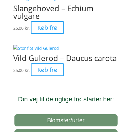
Slangehoved – Echium
vulgare
Køb frø
25,00
kr.
Vild Gulerod – Daucus carota
Køb frø
25,00
kr.
Din vej til de rigtige frø starter her:
Blomster/urter