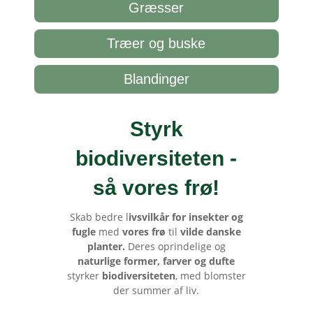
Græsser
Træer og buske
Blandinger
Styrk
biodiversiteten -
så vores frø
!
Skab bedre l
ivsvilkår for insekter og
fugle
med
vores frø
til
vilde danske
planter.
Deres oprindelige og
naturlige former, farver og dufte
styrker
biodiversiteten
, med blomster
der summer af liv.