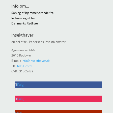
Info om...
Såning af hjemmehørende frø
Indsamling af frø
Danmarks Rødliste
Insekthaver
en del af fru Pedersens Insektblomster
Agerskovvej 66A
2610 Rødovre
E-mail:
info@insekthaver.dk
Tlf.:
6081 7681
CVR.: 31305489
Følg
Følg
Følg