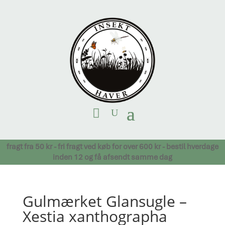
fragt fra 50 kr - fri fragt ved køb for over 600 kr - bestil hverdage
inden 12 og få afsendt samme dag
Gulmærket Glansugle –
Xestia xanthographa