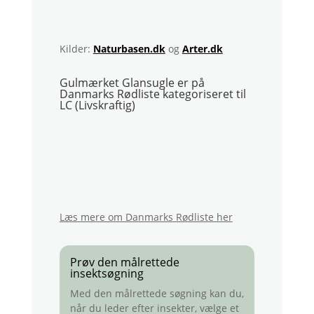
Kilder:
Naturbasen.dk
og
Arter.dk
Gulmærket Glansugle er på
Danmarks Rødliste kategoriseret til
LC (Livskraftig)
Læs mere om Danmarks Rødliste her
Prøv den målrettede
insektsøgning
Med den målrettede søgning kan du,
når du leder efter insekter, vælge et