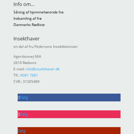
Info om...
Såning af hjemmehørende frø
Indsamling af frø
Danmarks Rødliste
Insekthaver
en del af fru Pedersens Insektblomster
Agerskovvej 66A
2610 Rødovre
E-mail:
info@insekthaver.dk
Tlf.:
6081 7681
CVR.: 31305489
Følg
Følg
Følg