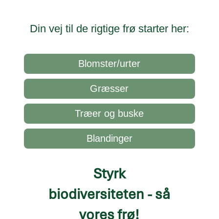
Din vej til de rigtige frø starter her:
Blomster/urter
Græsser
Træer og buske
Blandinger
Styrk
biodiversiteten - så
vores frø
!