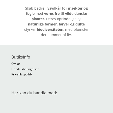
Skab bedre l
ivsvilkår for insekter og
fugle
med
vores frø
til
vilde danske
planter.
Deres oprindelige og
naturlige former, farver og dufte
styrker
biodiversiteten
, med blomster
der summer af liv.
Butiksinfo
Om os
Handelsbetingelser
Privatlivspolitik
Her kan du handle med: