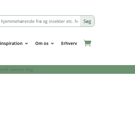
 inspiration
Om os
Erhverv
afsendt samme dag