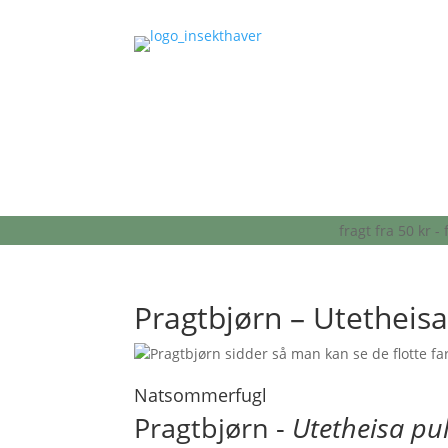
fragt fra 50 kr 
Pragtbjørn – Utetheisa
Natsommerfugl
Pragtbjørn -
Utetheisa pu