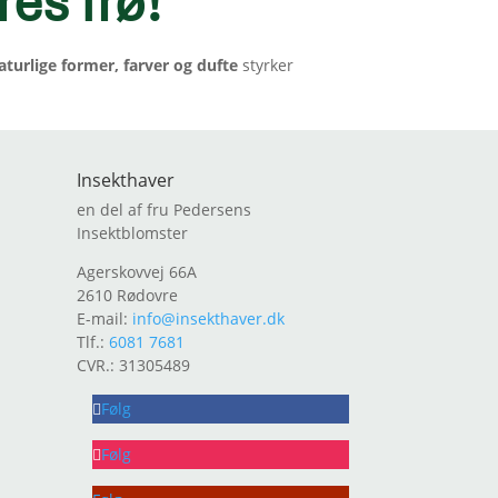
res frø
!
aturlige former, farver og dufte
styrker
Insekthaver
en del af fru Pedersens
Insektblomster
Agerskovvej 66A
2610 Rødovre
E-mail:
info@insekthaver.dk
Tlf.:
6081 7681
CVR.: 31305489
Følg
Følg