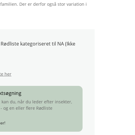
familien. Der er derfor også stor variation i
ødliste kategoriseret til NA (Ikke
te her
ktsøgning
an du, når du leder efter insekter,
 og en eller flere Rødliste
er!