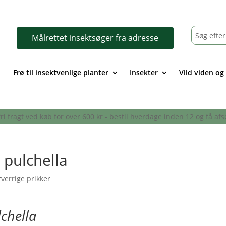
Målrettet insektsøger fra adresse
Frø til insektvenlige planter
Insekter
Vild viden og
- fri fragt ved køb for over 600 kr - bestil hverdage inden 12 og få 
 pulchella
lchella