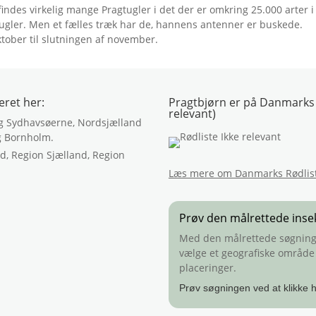
indes virkelig mange Pragtugler i det der er omkring 25.000 arter i 
gler. Men et fælles træk har de, hannens antenner er buskede.
ktober til slutningen af november.
eret her:
Pragtbjørn er på Danmarks R
relevant)
 og Sydhavsøerne, Nordsjælland
g Bornholm.
Læs mere om Danmarks Rødlis
Prøv den målrettede inse
Med den målrettede søgning k
vælge et geografiske område -
placeringer.
Prøv søgningen ved at klikke h