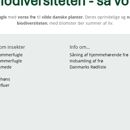
iodiversiteten - så vo
ugle
med
vores frø
til
vilde danske planter.
Deres oprindelige og
n
biodiversiteten
, med blomster der summer af liv.
om insekter
Info om...
ommerfugle
Såning af hjemmehørende frø
ommerfugle
Indsamling af frø
smede
Danmarks Rødliste
ehøns
efluer