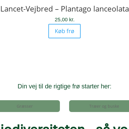
Lancet-Vejbred – Plantago lanceolata
25,00
kr.
Køb frø
Din vej til de rigtige frø starter her:
Græsser
Træer og buske