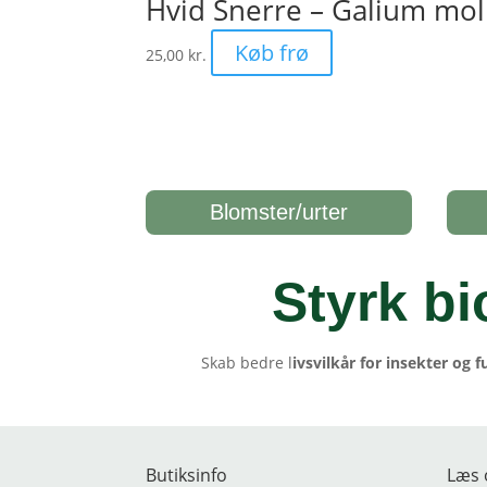
Hvid Snerre – Galium mol
Køb frø
25,00
kr.
Blomster/urter
Styrk bi
Skab bedre l
ivsvilkår for insekter og f
Butiksinfo
Læs 