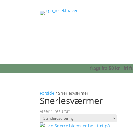
fragt fra 50 kr - fr
Forside
/ Snerlesværmer
Snerlesværmer
Viser 1 resultat