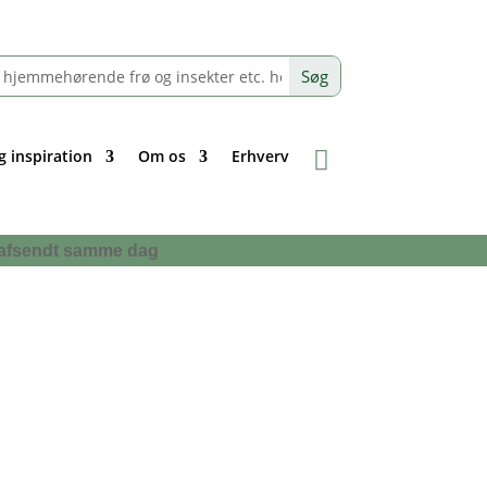
g inspiration
Om os
Erhverv
 få afsendt samme dag