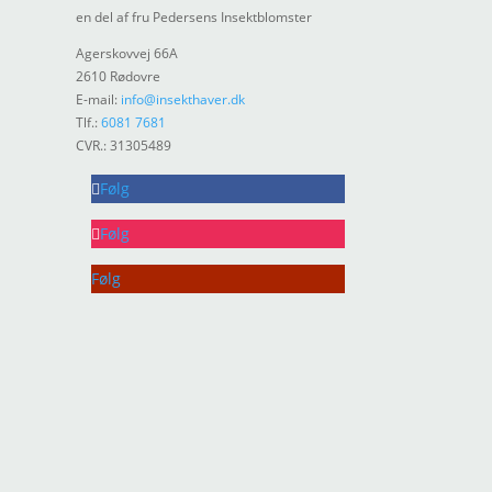
en del af fru Pedersens Insektblomster
Agerskovvej 66A
2610 Rødovre
E-mail:
info@insekthaver.dk
Tlf.:
6081 7681
CVR.: 31305489
Følg
Følg
Følg