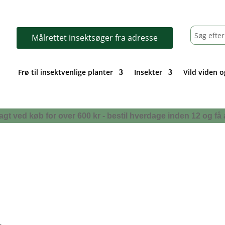
Målrettet insektsøger fra adresse
Frø til insektvenlige planter
Insekter
Vild viden o
i fragt ved køb for over 600 kr - bestil hverdage inden 12 og