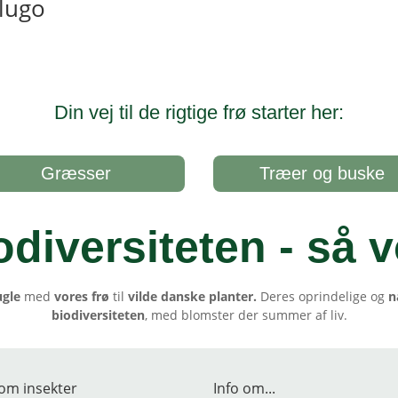
lugo
Din vej til de rigtige frø starter her:
Græsser
Træer og buske
odiversiteten - så v
ugle
med
vores frø
til
vilde danske planter.
Deres oprindelige og
n
biodiversiteten
, med blomster der summer af liv.
om insekter
Info om...