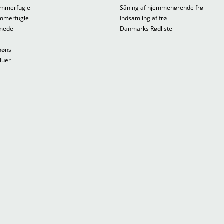
mmerfugle
Såning af hjemmehørende frø
mmerfugle
Indsamling af frø
mede
Danmarks Rødliste
høns
fluer