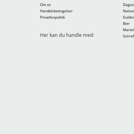
Om os
Dagso
Handelsbetingelser
Natso
Privatlivspolitik
Gulds
Bier
Marie
Her kan du handle med:
Svirre