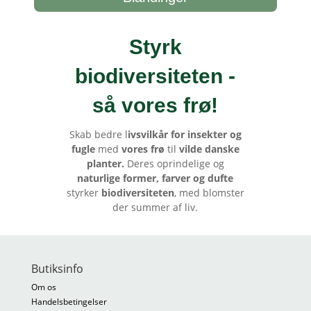
Styrk
biodiversiteten -
så vores frø
!
Skab bedre l
ivsvilkår for insekter og
fugle
med
vores frø
til
vilde danske
planter.
Deres oprindelige og
naturlige former, farver og dufte
styrker
biodiversiteten
, med blomster
der summer af liv.
Butiksinfo
Om os
Handelsbetingelser