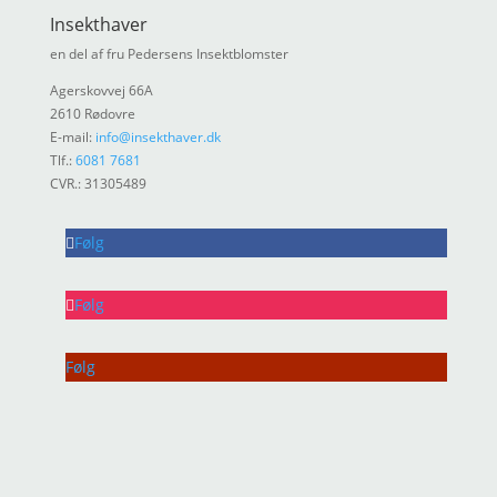
Insekthaver
en del af fru Pedersens Insektblomster
Agerskovvej 66A
2610 Rødovre
E-mail:
info@insekthaver.dk
Tlf.:
6081 7681
CVR.: 31305489
Følg
Følg
Følg