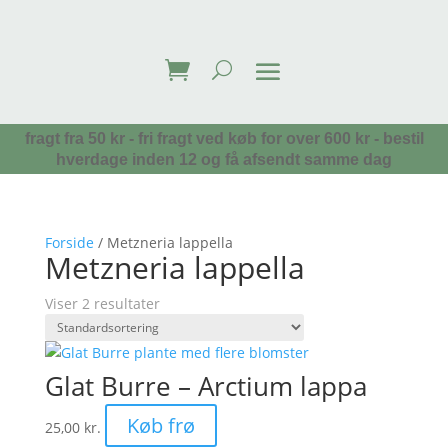
fragt fra 50 kr - fri fragt ved køb for over 600 kr - bestil
hverdage inden 12 og få afsendt samme dag
Forside
/ Metzneria lappella
Metzneria lappella
Viser 2 resultater
Glat Burre – Arctium lappa
Køb frø
25,00
kr.