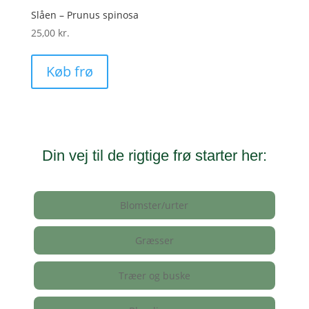
Slåen – Prunus spinosa
25,00
kr.
Køb frø
Din vej til de rigtige frø starter her:
Blomster/urter
Græsser
Træer og buske