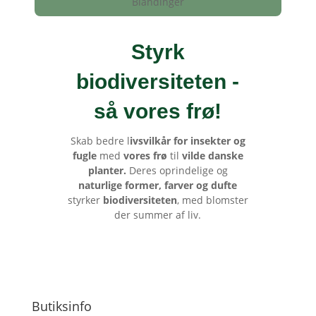
Blandinger
Styrk
biodiversiteten -
så vores frø
!
Skab bedre l
ivsvilkår for insekter og
fugle
med
vores frø
til
vilde danske
planter.
Deres oprindelige og
naturlige former, farver og dufte
styrker
biodiversiteten
, med blomster
der summer af liv.
Butiksinfo