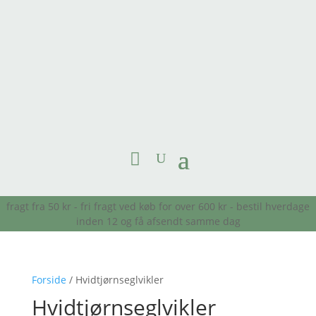
fragt fra 50 kr - fri fragt ved køb for over 600 kr - bestil hverdage
inden 12 og få afsendt samme dag
Forside
/ Hvidtjørnseglvikler
Hvidtjørnseglvikler