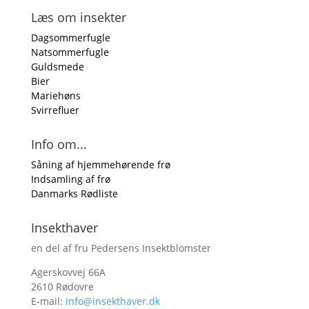
Læs om insekter
Dagsommerfugle
Natsommerfugle
Guldsmede
Bier
Mariehøns
Svirrefluer
Info om...
Såning af hjemmehørende frø
Indsamling af frø
Danmarks Rødliste
Insekthaver
en del af fru Pedersens Insektblomster
Agerskovvej 66A
2610 Rødovre
E-mail:
info@insekthaver.dk