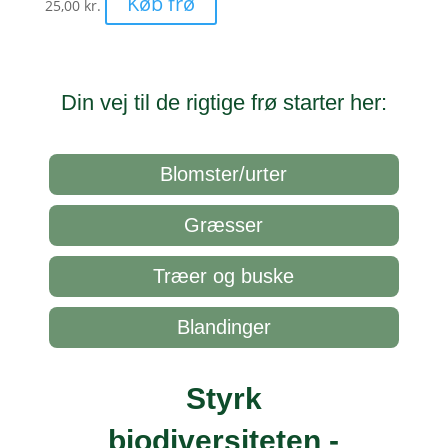
Køb frø
25,00
kr.
Din vej til de rigtige frø starter her:
Blomster/urter
Græsser
Træer og buske
Blandinger
Styrk
biodiversiteten -