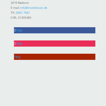
2610 Rødovre
E-mail:
info@insekthaver.dk
Tlf.:
6081 7681
CVR.: 31305489
Følg
Følg
Følg