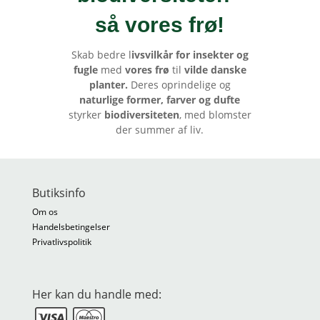
så vores frø
!
Skab bedre l
ivsvilkår for insekter og
fugle
med
vores frø
til
vilde danske
planter.
Deres oprindelige og
naturlige former, farver og dufte
styrker
biodiversiteten
, med blomster
der summer af liv.
Butiksinfo
Om os
Handelsbetingelser
Privatlivspolitik
Her kan du handle med: