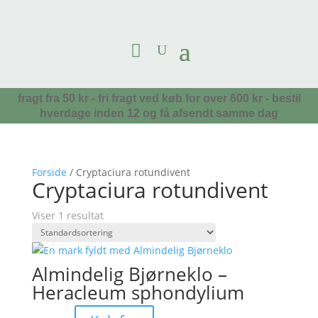
fragt fra 50 kr - fri fragt ved køb for over 600 kr - bestil
hverdage inden 12 og få afsendt samme dag
Forside
/ Cryptaciura rotundivent
Cryptaciura rotundivent
Viser 1 resultat
Almindelig Bjørneklo –
Heracleum sphondylium