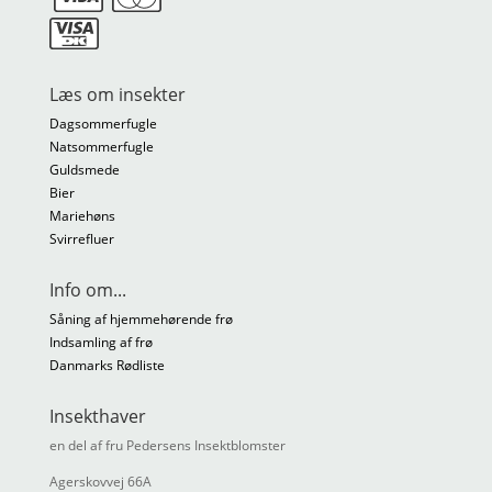
Læs om insekter
Dagsommerfugle
Natsommerfugle
Guldsmede
Bier
Mariehøns
Svirrefluer
Info om...
Såning af hjemmehørende frø
Indsamling af frø
Danmarks Rødliste
Insekthaver
en del af fru Pedersens Insektblomster
Agerskovvej 66A