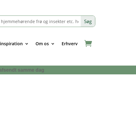
 inspiration
Om os
Erhverv
 få afsendt samme dag