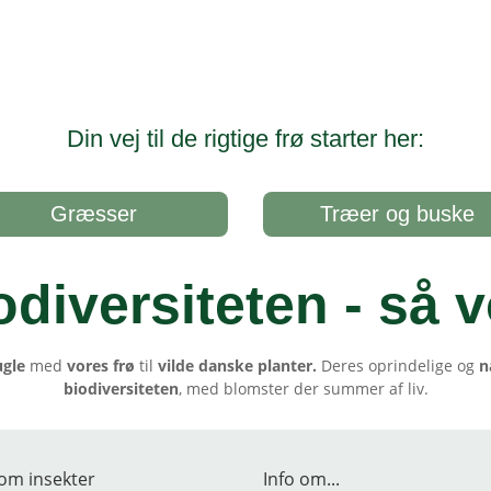
Din vej til de rigtige frø starter her:
Græsser
Træer og buske
odiversiteten - så v
ugle
med
vores frø
til
vilde danske planter.
Deres oprindelige og
n
biodiversiteten
, med blomster der summer af liv.
om insekter
Info om...