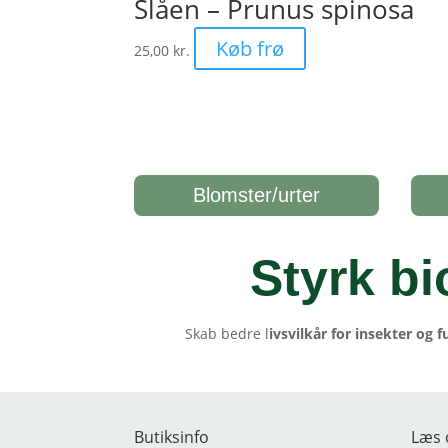
Slåen – Prunus spinosa
Køb frø
25,00
kr.
Blomster/urter
Styrk bi
Skab bedre l
ivsvilkår for insekter og f
Butiksinfo
Læs 