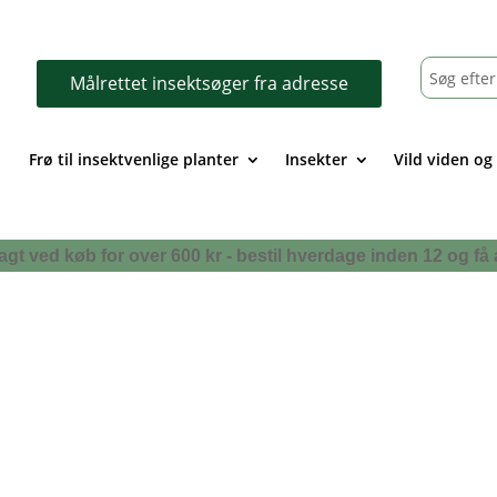
Målrettet insektsøger fra adresse
Frø til insektvenlige planter
Insekter
Vild viden og
i fragt ved køb for over 600 kr - bestil hverdage inden 12 og