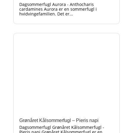
Dagsommerfugl Aurora - Anthocharis
cardamines Aurora er en sommerfugl i
hvidvingefamilien. Det er...
Grønåret Kålsommerfugl – Pieris napi
Dagsommerfugl Grønåret Kålsommerfugl -
Pieris napi Grønåret Kålsommerfugl er en