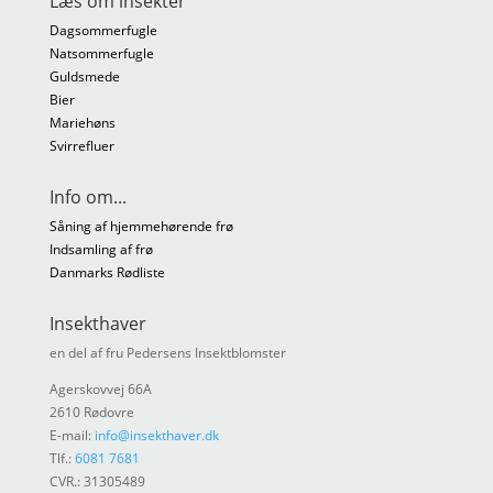
Læs om insekter
Dagsommerfugle
Natsommerfugle
Guldsmede
Bier
Mariehøns
Svirrefluer
Info om...
Såning af hjemmehørende frø
Indsamling af frø
Danmarks Rødliste
Insekthaver
en del af fru Pedersens Insektblomster
Agerskovvej 66A
2610 Rødovre
E-mail:
info@insekthaver.dk
Tlf.:
6081 7681
CVR.: 31305489