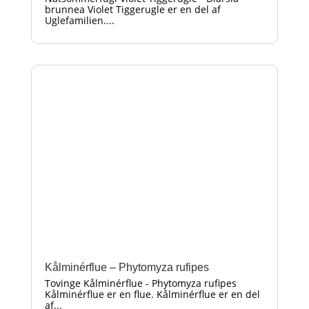
brunnea Violet Tiggerugle er en del af
Uglefamilien....
Kålminérflue – Phytomyza rufipes
Tovinge Kålminérflue - Phytomyza rufipes
Kålminérflue er en flue. Kålminérflue er en del
af...