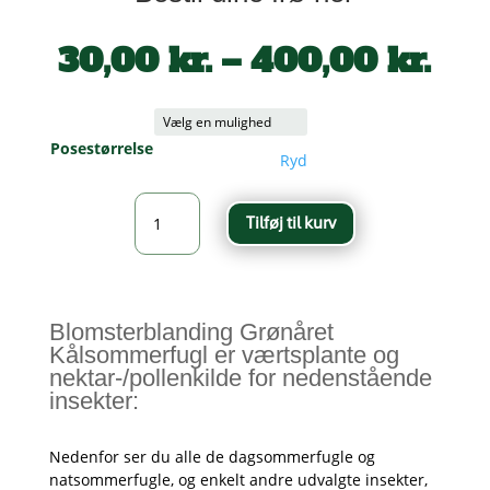
Pri
30,00
kr.
–
400,00
kr.
30,
til
400
Posestørrelse
Ryd
Blomsterblanding
Tilføj til kurv
Grønåret
Kålsommerfugl
antal
Blomsterblanding Grønåret
Kålsommerfugl er værtsplante og
nektar-/pollenkilde for nedenstående
insekter:
Nedenfor ser du alle de dagsommerfugle og
natsommerfugle, og enkelt andre udvalgte insekter,