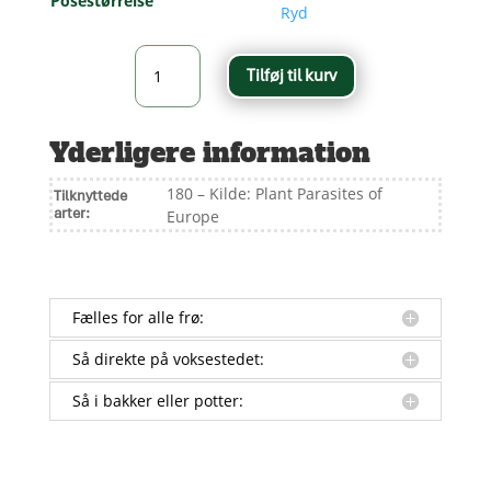
Posestørrelse
Ryd
Blomsterblanding
Tilføj til kurv
Grønåret
Kålsommerfugl
antal
Yderligere information
180 – Kilde: Plant Parasites of
Tilknyttede
arter:
Europe
Fælles for alle frø:
Så direkte på voksestedet:
Så i bakker eller potter: