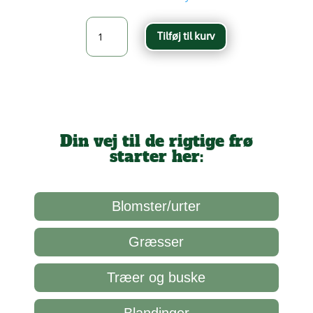
Blomsterblanding
Tilføj til kurv
Grønåret
Kålsommerfugl
antal
Din vej til de rigtige frø
starter her:
Blomster/urter
Græsser
Træer og buske
Blandinger