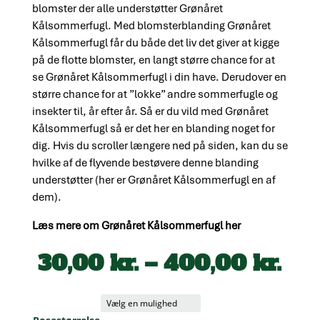
blomster der alle understøtter Grønåret
Kålsommerfugl. Med blomsterblanding Grønåret
Kålsommerfugl får du både det liv det giver at kigge
på de flotte blomster, en langt større chance for at
se Grønåret Kålsommerfugl i din have. Derudover en
større chance for at ”lokke” andre sommerfugle og
insekter til, år efter år. Så er du vild med Grønåret
Kålsommerfugl så er det her en blanding noget for
dig. Hvis du scroller længere ned på siden, kan du se
hvilke af de flyvende bestøvere denne blanding
understøtter (her er Grønåret Kålsommerfugl en af
dem).
Læs mere om Grønåret Kålsommerfugl her
Pri
30,00
kr.
–
400,00
kr.
30,
til
400