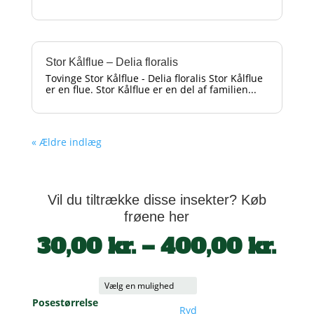
Stor Kålflue – Delia floralis
Tovinge Stor Kålflue - Delia floralis Stor Kålflue
er en flue. Stor Kålflue er en del af familien...
« Ældre indlæg
Vil du tiltrække disse insekter? Køb
frøene her
Pri
30,00
kr.
–
400,00
kr.
30,
til
400
Posestørrelse
Ryd