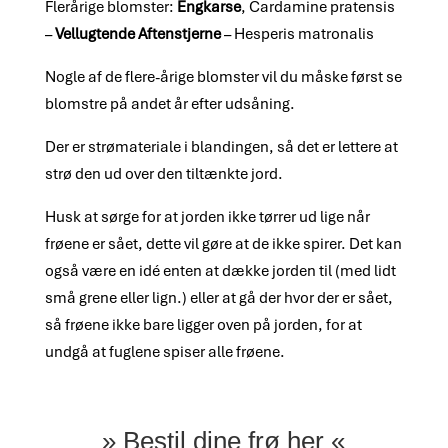
Flerårige blomster:
Engkarse
, Cardamine pratensis
–
Vellugtende Aftenstjerne
– Hesperis matronalis
Nogle af de flere-årige blomster vil du måske først se
blomstre på andet år efter udsåning.
Der er strømateriale i blandingen, så det er lettere at
strø den ud over den tiltænkte jord.
Husk at sørge for at jorden ikke tørrer ud lige når
frøene er sået, dette vil gøre at de ikke spirer. Det kan
også være en idé enten at dække jorden til (med lidt
små grene eller lign.) eller at gå der hvor der er sået,
så frøene ikke bare ligger oven på jorden, for at
undgå at fuglene spiser alle frøene.
» Bestil dine frø her «