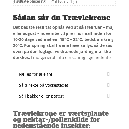
Rødliste placering
LC (Livskraftig)
Sådan sår du Trævlekrone
Det bedste resultat opnås ved at så i februar – maj
eller august – november. Spirer normalt inden for
10-20 dage ved mellem 15°C – 22°C, bedst omkring
20°C. For spiring skal frøene have sollys, så de sås
oven på den fugtige, veldrænede jord og må ikke
dækkes.
Find general info om såning lige nedenfor
Fælles for alle frø:
Så direkte på voksestedet:
Så i bakker eller potter:
Trævlekrone er værtsplante
og nektar-/pollenkilde for
nedenstående insekter: