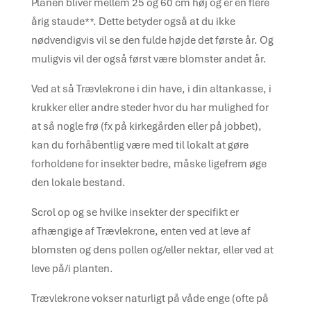
Planen bliver mellem 25 og 60 cm høj og er en flere
årig staude**. Dette betyder også at du ikke
nødvendigvis vil se den fulde højde det første år. Og
muligvis vil der også først være blomster andet år.
Ved at så Trævlekrone i din have, i din altankasse, i
krukker eller andre steder hvor du har mulighed for
at så nogle frø (fx på kirkegården eller på jobbet),
kan du forhåbentlig være med til lokalt at gøre
forholdene for insekter bedre, måske ligefrem øge
den lokale bestand.
Scrol op og se hvilke insekter der specifikt er
afhængige af Trævlekrone, enten ved at leve af
blomsten og dens pollen og/eller nektar, eller ved at
leve på/i planten.
Trævlekrone vokser naturligt på våde enge (ofte på