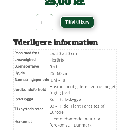
25,00
kr.
Trævlekrone
Tilføj til kurv
-
Lychnis
flos-
Yderligere information
cuculi
antal
Pose med frø til
ca. 50 x 50 cm
Livsvarighed
Flerårig
Blomsterfarve
Rød
Højde
25 -60 cm
Blomstringsperiode
Juni – juli
Husmusholdig, leret, gerne meget
Jordbundsforhold
fugtig jord
Lys/skygge
Sol – halvskygge
33 – Kilde: Plant Parasites of
Tilknyttede arter
Europe
Hjemmehørende (naturlig
Herkomst
forekomst) i Danmark