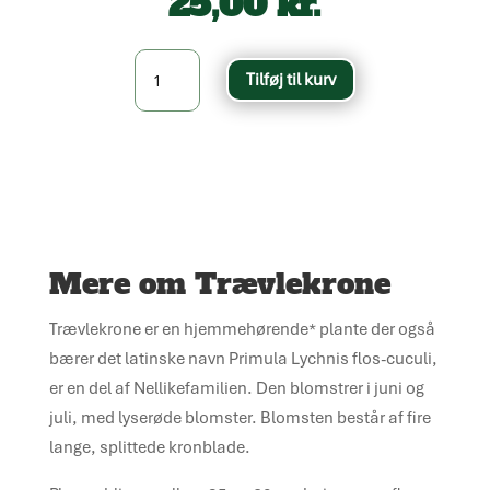
25,00
kr.
Trævlekrone
Tilføj til kurv
-
Lychnis
flos-
cuculi
antal
Mere om Trævlekrone
Trævlekrone er en hjemmehørende* plante der også
bærer det latinske navn Primula Lychnis flos-cuculi,
er en del af Nellikefamilien. Den blomstrer i juni og
juli, med lyserøde blomster. Blomsten består af fire
lange, splittede kronblade.