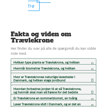
frø
Fakta og viden om
Trævlekrone
Her finder du svar på alle de spørgsmål du kan sidde
inde med.
Hvilken type plante er Trævlekrone, og hvilken
slags blomster får den?
Hvornår blomstrer Trævlekrone, og hvilken
farve er blomsterne?
Hvor høj bliver Trævlekrone?
Hvor er Trævlekrones naturlige levesteder i
Danmark, og hvilken slags jordbund
foretrækker den?
Har Trævlekrone nogle særlige kendetegn?
Hvordan forbedres jorden til at så Trævlekrone,
og hvornår skal man så frøene for det bedste
resultat?
Er Trævlekrone en sommerblomst, en toårig
plante eller en staude?
Lever Trævlekrone vildt i Danmark, og er det en