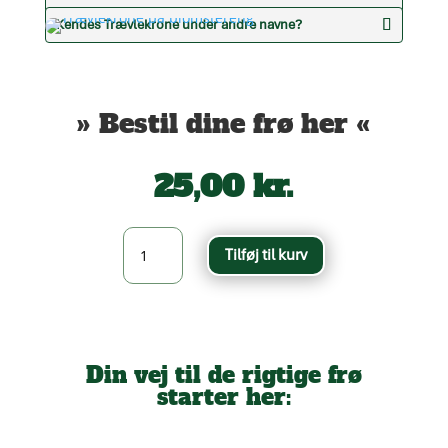
hjemmehørende plante?
Hvilke insekter er Trævlekrone værtsplante for?
Kendes Trævlekrone under andre navne?
» Bestil dine frø her «
25,00
kr.
Trævlekrone
Tilføj til kurv
-
Lychnis
flos-
cuculi
antal
Din vej til de rigtige frø
starter her: