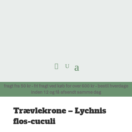
fragt fra 50 kr - fri fragt ved køb for over 600 kr - bestil hverdage
inden 12 og få afsendt samme dag
Trævlekrone – Lychnis
flos-cuculi