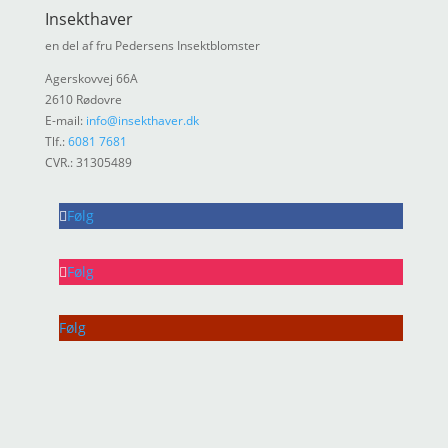
Insekthaver
en del af fru Pedersens Insektblomster
Agerskovvej 66A
2610 Rødovre
E-mail:
info@insekthaver.dk
Tlf.:
6081 7681
CVR.: 31305489
Følg
Følg
Følg