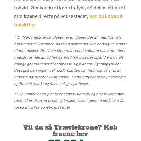
frøfyld. Ønsker du at købe frøfyld, så det er lettere at
strø frøene direkte på voksestedet,
kan du købe dit
frøfyld her
* En hjemmehørende plante, er en plante der af naturlige veje
har fundet til Danmark. Altså en plante der ikke er bragt til landet
af mennesker. De fleste hjemmehørende planter har været her i
mange tusinde år, og har dermed har insekter og andre dyr haft
mange generationer til at tilpasse sig planten. Egentlig gælder
det også den anden vej rundt, planten har haft mange år til at
tilpasse sig dyrenes livsmønstre. Dette betyder at de (insekterne
og Trævlekrone) indgår i en slags symbiose.
** En staude er en plante der lever i flere år, og ofte bliver større
med tiden. Modsat træer og bruske, visner planten ned hvert år,
for så at vokse op igen året efter.
Vil du så Trævlekrone? Køb
frøene her