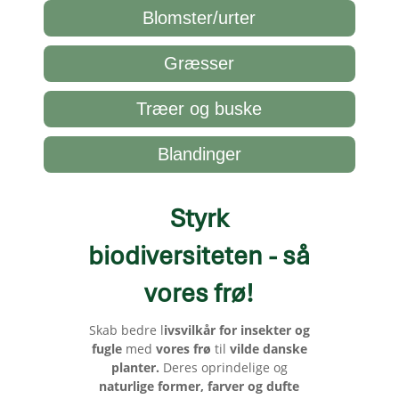
Blomster/urter
Græsser
Træer og buske
Blandinger
Styrk
biodiversiteten - så
vores frø
!
Skab bedre l
ivsvilkår for insekter og
fugle
med
vores frø
til
vilde danske
planter.
Deres oprindelige og
naturlige former, farver og dufte