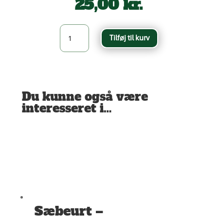
25,00
kr.
Trævlekrone
Tilføj til kurv
-
Lychnis
flos-
cuculi
antal
Du kunne også være
interesseret i…
Sæbeurt –