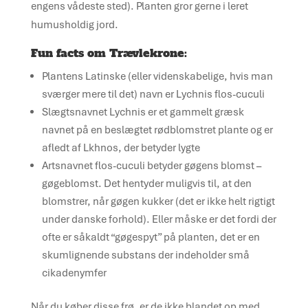
engens vådeste sted). Planten gror gerne i leret
humusholdig jord.
Fun facts om Trævlekrone:
Plantens Latinske (eller videnskabelige, hvis man
sværger mere til det) navn er Lychnis flos-cuculi
Slægtsnavnet Lychnis er et gammelt græsk
navnet på en beslægtet rødblomstret plante og er
afledt af Lkhnos, der betyder lygte
Artsnavnet flos-cuculi betyder gøgens blomst –
gøgeblomst. Det hentyder muligvis til, at den
blomstrer, når gøgen kukker (det er ikke helt rigtigt
under danske forhold). Eller måske er det fordi der
ofte er såkaldt “gøgespyt” på planten, det er en
skumlignende substans der indeholder små
cikadenymfer
Når du køber disse frø, er de ikke blandet op med