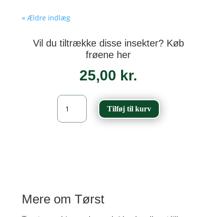
« Ældre indlæg
Vil du tiltrække disse insekter? Køb
frøene her
25,00
kr.
Tørst
Tilføj til kurv
-
Frangula
alnus
antal
Mere om Tørst