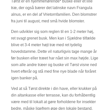
Tørst er en hjemmehørende* buske eller et lille
træ, der også bærer det latinske navn Frangula
alnus, er en del af Vrietornfamilien. Den blomstrer
fra juni til august, med små hvide blomster.
Den udvikler sig som reglen til en 1-2 meter høj,
ret svagt grenet busk. Men kan i Sjældne tilfælde
blive et 3-4 meter højt træ med ret tydelig
hovedstamme. Dette vil naturligvis tage mange år
før busken eller træet har nået sin max højde. Lige
som alle andre træer og buske vil Tørst visne ned
hvert efterår og stå med fine nye blade når foråret
igen banker på.
Ved at så Tørst direkte i din have, eller krukker på
din altankasse eller terrasse, kan du forhåbentlig
være med til lokalt at gøre forholdene for insekter
bedre, måske ligefrem øge den lokale bestand.