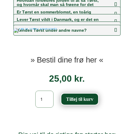
Hvordan forbedres jorden til at så Tørst,
og hvornår skal man så frøene for det
bedste resultat?
Er Tørst en sommerblomst, en toårig
plante eller en staude?
Lever Tørst vildt i Danmark, og er det en
hjemmehørende plante?
Hvilke insekter er Tørst værtsplante for?
Kendes Tørst under andre navne?
» Bestil dine frø her «
25,00
kr.
Tørst
Tilføj til kurv
-
Frangula
alnus
antal