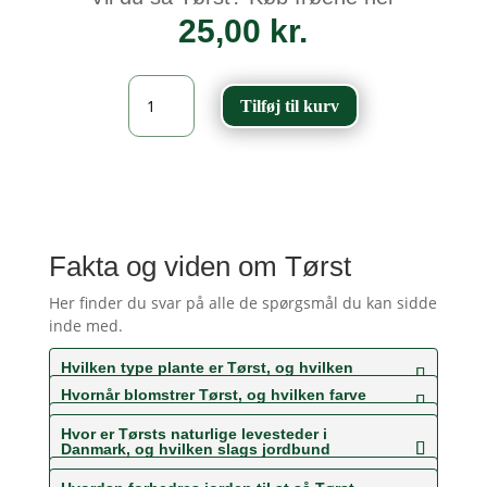
25,00
kr.
Tørst
Tilføj til kurv
-
Frangula
alnus
antal
Fakta og viden om Tørst
Her finder du svar på alle de spørgsmål du kan sidde
inde med.
Hvilken type plante er Tørst, og hvilken
slags blomster får den?
Hvornår blomstrer Tørst, og hvilken farve
er blomsterne?
Hvor høj bliver Tørst?
Hvor er Tørsts naturlige levesteder i
Danmark, og hvilken slags jordbund
foretrækker den?
Har Tørst nogle særlige kendetegn?