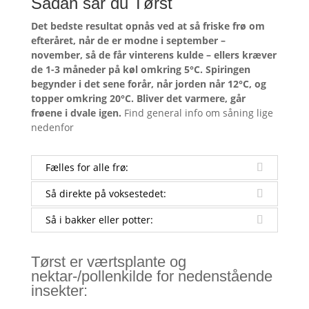
Sådan sår du Tørst
Det bedste resultat opnås ved at så friske frø om
efteråret, når de er modne i september –
november, så de får vinterens kulde – ellers kræver
de 1-3 måneder på køl omkring 5°C. Spiringen
begynder i det sene forår, når jorden når 12°C, og
topper omkring 20°C. Bliver det varmere, går
frøene i dvale igen.
Find general info om såning lige
nedenfor
Fælles for alle frø:
Så direkte på voksestedet:
Så i bakker eller potter:
Tørst er værtsplante og
nektar-/pollenkilde for nedenstående
insekter: