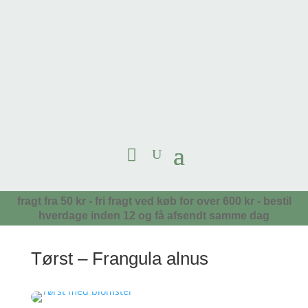
fragt fra 50 kr - fri fragt ved køb for over 600 kr - bestil
hverdage inden 12 og få afsendt samme dag
Tørst – Frangula alnus