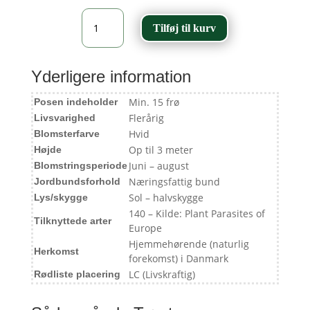
Tørst
Tilføj til kurv
-
Frangula
alnus
antal
Yderligere information
Min. 15 frø
Posen indeholder
Flerårig
Livsvarighed
Hvid
Blomsterfarve
Op til 3 meter
Højde
Juni – august
Blomstringsperiode
Næringsfattig bund
Jordbundsforhold
Sol – halvskygge
Lys/skygge
140 – Kilde: Plant Parasites of
Tilknyttede arter
Europe
Hjemmehørende (naturlig
Herkomst
forekomst) i Danmark
LC (Livskraftig)
Rødliste placering