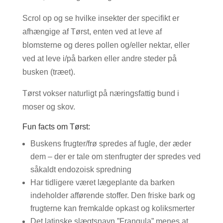
Scrol op og se hvilke insekter der specifikt er
afhængige af Tørst, enten ved at leve af
blomsterne og deres pollen og/eller nektar, eller
ved at leve i/på barken eller andre steder på
busken (træet).
Tørst vokser naturligt på næringsfattig bund i
moser og skov.
Fun facts om Tørst:
Buskens frugter/frø spredes af fugle, der æder
dem – der er tale om stenfrugter der spredes ved
såkaldt endozoisk spredning
Har tidligere været lægeplante da barken
indeholder afførende stoffer. Den friske bark og
frugterne kan fremkalde opkast og koliksmerter
Det latinske slægtsnavn ”Frangula” menes at