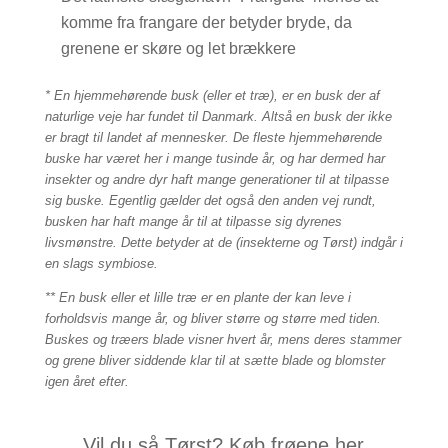
komme fra frangare der betyder bryde, da
grenene er skøre og let brækkere
* En hjemmehørende busk (eller et træ), er en busk der af
naturlige veje har fundet til Danmark. Altså en busk der ikke
er bragt til landet af mennesker. De fleste hjemmehørende
buske har været her i mange tusinde år, og har dermed har
insekter og andre dyr haft mange generationer til at tilpasse
sig buske. Egentlig gælder det også den anden vej rundt,
busken har haft mange år til at tilpasse sig dyrenes
livsmønstre. Dette betyder at de (insekterne og Tørst) indgår i
en slags symbiose.
** En busk eller et lille træ er en plante der kan leve i
forholdsvis mange år, og bliver større og større med tiden.
Buskes og træers blade visner hvert år, mens deres stammer
og grene bliver siddende klar til at sætte blade og blomster
igen året efter.
Vil du så Tørst? Køb frøene her