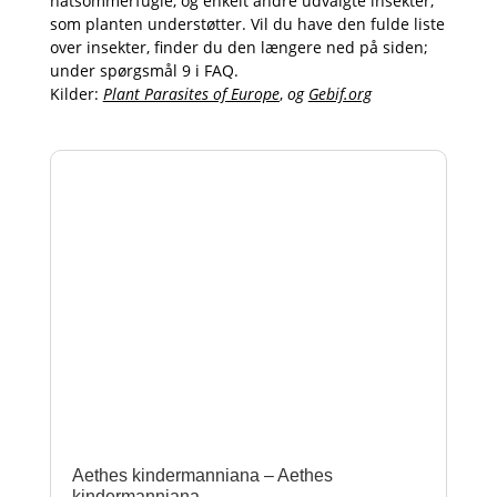
natsommerfugle, og enkelt andre udvalgte insekter,
som planten understøtter. Vil du have den fulde liste
over insekter, finder du den længere ned på siden;
under spørgsmål 9 i FAQ.
Kilder:
Plant Parasites of Europe
,
og
Gebif.org
Aethes kindermanniana – Aethes
kindermanniana