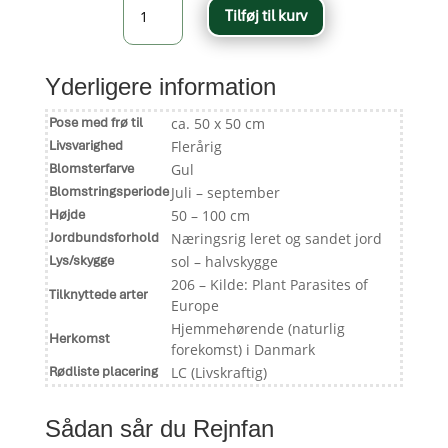
Tilføj til kurv
-
Tanacetum
vulgare
antal
Yderligere information
Pose med frø til
ca. 50 x 50 cm
Livsvarighed
Flerårig
Blomsterfarve
Gul
Blomstringsperiode
Juli – september
Højde
50 – 100 cm
Jordbundsforhold
Næringsrig leret og sandet jord
Lys/skygge
sol – halvskygge
206 – Kilde: Plant Parasites of
Tilknyttede arter
Europe
Hjemmehørende (naturlig
Herkomst
forekomst) i Danmark
Rødliste placering
LC (Livskraftig)
Sådan sår du Rejnfan