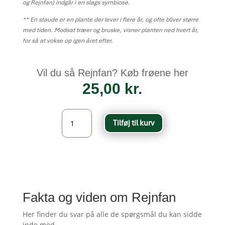
og Rejnfan) indgår i en slags symbiose.
** En staude er en plante der lever i flere år, og ofte bliver større
med tiden. Modsat træer og bruske, visner planten ned hvert år,
for så at vokse op igen året efter.
Vil du så Rejnfan? Køb frøene her
25,00
kr.
Rejnfan
Tilføj til kurv
-
Tanacetum
vulgare
antal
Fakta og viden om Rejnfan
Her finder du svar på alle de spørgsmål du kan sidde
inde med.