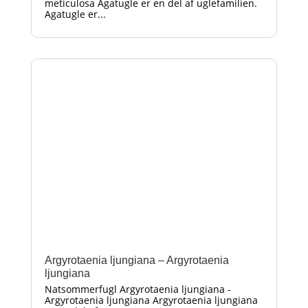
meticulosa Agatugle er en del af uglefamilien.
Agatugle er...
Argyrotaenia ljungiana – Argyrotaenia
ljungiana
Natsommerfugl Argyrotaenia ljungiana -
Argyrotaenia ljungiana Argyrotaenia ljungiana