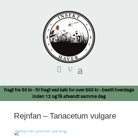
fragt fra 50 kr - fri fragt ved køb for over 600 kr - bestil hverdage
inden 12 og få afsendt samme dag
Rejnfan – Tanacetum vulgare