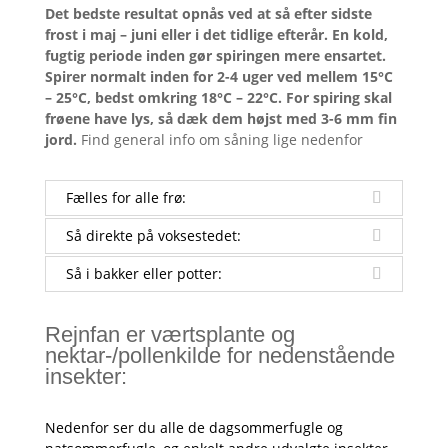
Det bedste resultat opnås ved at så efter sidste
frost i maj – juni eller i det tidlige efterår. En kold,
fugtig periode inden gør spiringen mere ensartet.
Spirer normalt inden for 2-4 uger ved mellem 15°C
– 25°C, bedst omkring 18°C – 22°C. For spiring skal
frøene have lys, så dæk dem højst med 3-6 mm fin
jord.
Find general info om såning lige nedenfor
Fælles for alle frø:
Så direkte på voksestedet:
Så i bakker eller potter:
Rejnfan er værtsplante og
nektar-/pollenkilde for nedenstående
insekter:
Nedenfor ser du alle de dagsommerfugle og