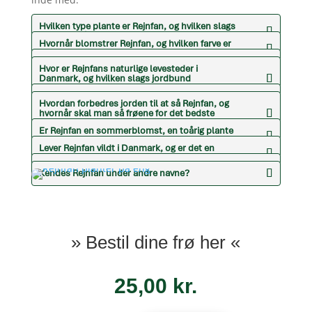
Hvilken type plante er Rejnfan, og hvilken slags
blomster får den?
Hvornår blomstrer Rejnfan, og hvilken farve er
blomsterne?
Hvor høj bliver Rejnfan?
Hvor er Rejnfans naturlige levesteder i
Danmark, og hvilken slags jordbund
foretrækker den?
Har Rejnfan nogle særlige kendetegn?
Hvordan forbedres jorden til at så Rejnfan, og
hvornår skal man så frøene for det bedste
resultat?
Er Rejnfan en sommerblomst, en toårig plante
eller en staude?
Lever Rejnfan vildt i Danmark, og er det en
hjemmehørende plante?
Hvilke insekter er Rejnfan værtsplante for?
Kendes Rejnfan under andre navne?
» Bestil dine frø her «
25,00
kr.