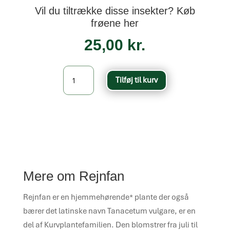
Vil du tiltrække disse insekter? Køb
frøene her
25,00
kr.
Rejnfan
Tilføj til kurv
-
Tanacetum
vulgare
antal
Mere om Rejnfan
Rejnfan er en hjemmehørende* plante der også
bærer det latinske navn Tanacetum vulgare, er en
del af Kurvplantefamilien. Den blomstrer fra juli til