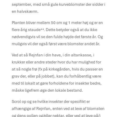
september, med små gule kurveblomster der sidder i
en halvskærm.
Planten bliver mellem 50 cm og 1 meter høj og er en
flere årig staude**. Dette betyder også at du ikke
nødvendigvis vil se den fulde højde det første år. Og
muligvis vil der også først være blomster andet år.
Ved at så Rejnfan i din have, i din altankasse, i
krukker eller andre steder hvor du har mulighed for
at så nogle frø (fx på kirkegården, hvis du passer en
grav der, eller på jobbet), kan du forhåbentlig være
med til lokalt at gøre forholdene for insekter bedre,
måske ligefrem øge den lokale bestand.
Scrol op og se hvilke insekter der specifikt er
afhængige af Rejnfan, enten ved at leve af blomsten
og dens pollen og/eller nektar, eller ved at leve på/i