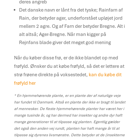
deres angreb
Det danske navn er lånt fra det tyske; Rainfarn af
Rain, der betyder ager, underforstået upløjet jord
mellem 2 agre. Og af Farn der betyder Bregne. Alt i
alt altså; Ager-Bregne. Når man kigger på
Rejnfans blade giver det meget god mening
Når du køber disse frø, er de ikke blandet op med
frøfyld. Ønsker du at købe frøfyld, så det er lettere at
strø frøene direkte på voksestedet,
kan du købe dit
frøfyld her
* En hjemmehørende plante, er en plante der af naturlige veje
har fundet til Danmark. Altså en plante der ikke er bragt til landet
af mennesker. De fleste hjemmehørende planter har været her i
mange tusinde år, og har dermed har insekter og andre dyr haft
mange generationer til at tilpasse sig planten. Egentlig gælder
det også den anden vej rundt, planten har haft mange år til at
tilpasse sig dyrenes livsmønstre. Dette betyder at de (insekterne