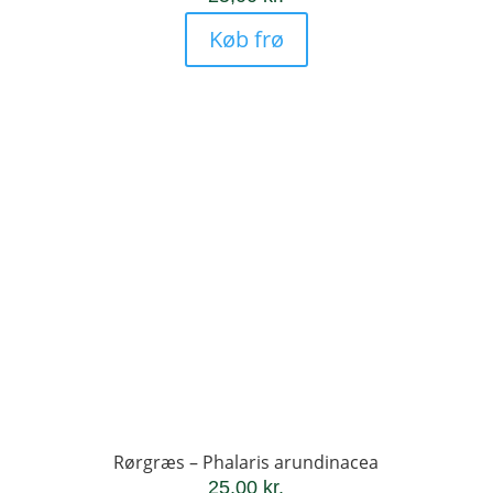
Køb frø
Rørgræs – Phalaris arundinacea
25,00
kr.