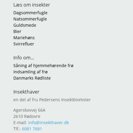
Læs om insekter
Dagsommerfugle
Natsommerfugle
Guldsmede
Bier
Mariehøns
Svirrefluer
Info om...
Såning af hjemmehørende frø
Indsamling af frø
Danmarks Rødliste
Insekthaver
en del af fru Pedersens Insektblomster
Agerskovvej 66A
2610 Rødovre
E-mail:
info@insekthaver.dk
Tlf.:
6081 7681