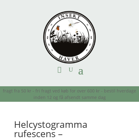
fragt fra 50 kr - fri fragt ved køb for over 600 kr - bestil hverdage
inden 12 og få afsendt samme dag
Helcystogramma
rufescens –