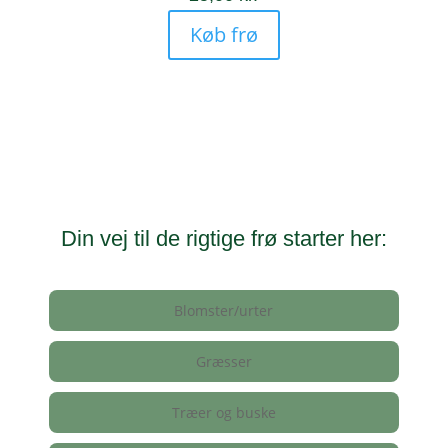
Køb frø
Din vej til de rigtige frø starter her:
Blomster/urter
Græsser
Træer og buske