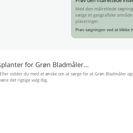
Prøv den målrettede inse
Med den målrettede søgning k
vælge et geografiske område -
placeringer.
Prøv søgningen ved at klikke h
splanter for Grøn Bladmåler...
ller sidder du med et ønske om at sørge for at Grøn Bladmåler også 
være det rigtige valg dig.