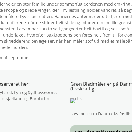
ålerne er en stor familie under sommerfugleordenen med omkring 2
 kroppe og brede vinger, der i hvilestilling holdes vandret, så ba
e målere flyver om natten. Hannernes antenner er ofte fjerformed
kamuflerede, når de sidder helt stille og minder om en lille grens
ønster. Larven har kun to sæt gangvorter helt bagtil og seks små 
 i underlaget, hvorefter bagkroppens ben føres helt frem til fork
 om skrædderens bevægelser, når han måler stof ud med et målebån
nede i jorden.
en af september.
bserveret her:
Grøn Bladmåler er på Danmar
(Livskraftig)
jylland, Fyn og Sydhavsøerne,
idtsjælland og Bornholm.
Læs mere om Danmarks Rødlis