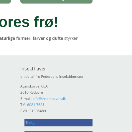
ores frø
!
aturlige former, farver og dufte
styrker
Insekthaver
en del af fru Pedersens Insektblomster
Agerskovvej 66A
2610 Rødovre
E-mail:
info@insekthaver.dk
Tlf.:
6081 7681
CVR.: 31305489
Følg