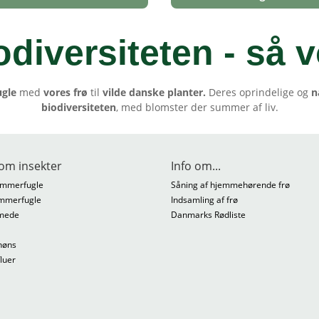
odiversiteten - så v
ugle
med
vores frø
til
vilde danske planter.
Deres oprindelige og
n
biodiversiteten
, med blomster der summer af liv.
om insekter
Info om...
mmerfugle
Såning af hjemmehørende frø
mmerfugle
Indsamling af frø
mede
Danmarks Rødliste
høns
fluer