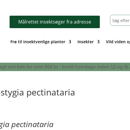
Målrettet insektsøger fra adresse
Frø til insektvenlige planter
Insekter
Vild viden o
i fragt ved køb for over 600 kr - bestil hverdage inden 12 og
stygia pectinataria
gia pectinataria