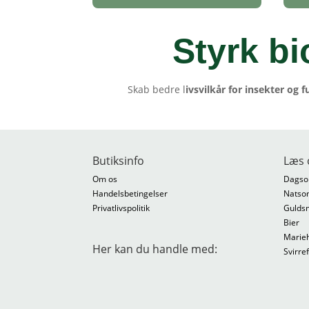
Styrk bi
Skab bedre l
ivsvilkår for insekter og f
Butiksinfo
Læs 
Om os
Dagso
Handelsbetingelser
Natso
Privatlivspolitik
Gulds
Bier
Marie
Her kan du handle med:
Svirre