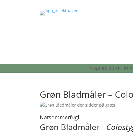
fragt fra 50 kr - fr
Grøn Bladmåler – Colo
Natsommerfugl
Grøn Bladmåler -
Colosty