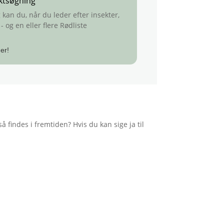
ktsøgning
an du, når du leder efter insekter,
 og en eller flere Rødliste
er!
findes i fremtiden? Hvis du kan sige ja til