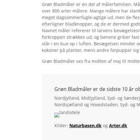
Grøn Bladmåler er en del af målerfamilien. M
over 800 arter målere. Mange målere har slanke
meget dagsommerfugle-agtige ud, men de flest
efterligner bladknopper, og de er dermed godt 
Navnet måler refererer til larvens bevægelsesm
forkroppen strækkes ud, og benene griber fast
står i en bue op i luften. Bevægelsen minder
kokoner på planter, mens andre forpupper sig 
Grøn Bladmåler ses fra midten af maj til midt
Grøn Bladmåler er de sidste 10 år o
Nordjylland, Midtjylland, Syd- og Sønder
Nordsjælland og Hovedstaden, Syd- og M
Kilder:
Naturbasen.dk
og
Arter.dk