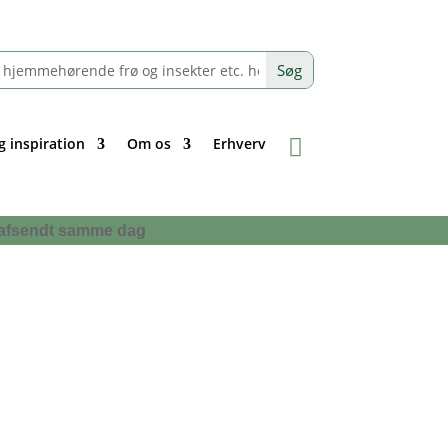
g inspiration
Om os
Erhverv
 få afsendt samme dag