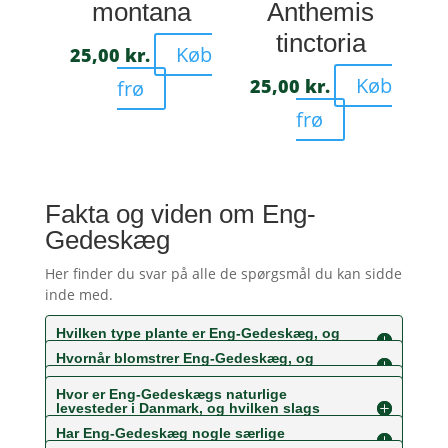
montana
Anthemis
tinctoria
Køb
25,00
kr.
Køb
25,00
kr.
frø
frø
Fakta og viden om Eng-
Gedeskæg
Her finder du svar på alle de spørgsmål du kan sidde
inde med.
Hvilken type plante er Eng-Gedeskæg, og
hvilken slags blomster får den?
Hvornår blomstrer Eng-Gedeskæg, og
hvilken farve er blomsterne?
Hvor høj bliver Eng-Gedeskæg?
Hvor er Eng-Gedeskægs naturlige
levesteder i Danmark, og hvilken slags
jordbund foretrækker den?
Har Eng-Gedeskæg nogle særlige
kendetegn?