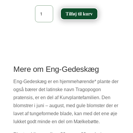
Eng-
Tilføj til kurv
Gedeskæg
-
Tragopogon
pratensis
antal
Mere om Eng-Gedeskæg
Eng-Gedeskæg er en hjemmehørende* plante der
også bærer det latinske navn Tragopogon
pratensis, er en del af Kurvplantefamilien. Den
blomstrer i juni – august, med gule blomster der er
lavet af tungeformede blade, kan med det ene øje
lukket godt minde en del om Mælkebøtte.