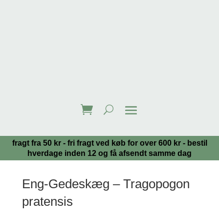
fragt fra 50 kr - fri fragt ved køb for over 600 kr - bestil
hverdage inden 12 og få afsendt samme dag
Eng-Gedeskæg – Tragopogon
pratensis