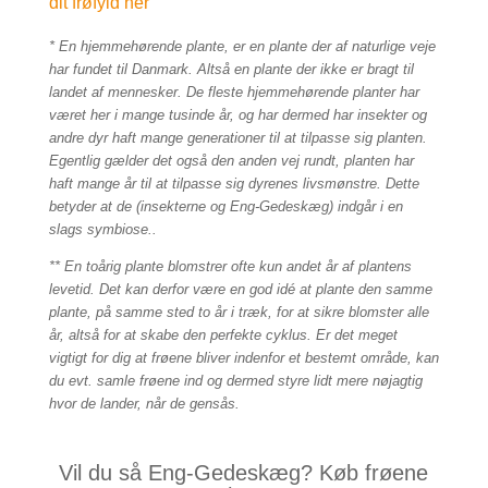
dit frøfyld her
* En hjemmehørende plante, er en plante der af naturlige veje
har fundet til Danmark. Altså en plante der ikke er bragt til
landet af mennesker. De fleste hjemmehørende planter har
været her i mange tusinde år, og har dermed har insekter og
andre dyr haft mange generationer til at tilpasse sig planten.
Egentlig gælder det også den anden vej rundt, planten har
haft mange år til at tilpasse sig dyrenes livsmønstre. Dette
betyder at de (insekterne og Eng-Gedeskæg) indgår i en
slags symbiose..
** En toårig plante blomstrer ofte kun andet år af plantens
levetid. Det kan derfor være en god idé at plante den samme
plante, på samme sted to år i træk, for at sikre blomster alle
år, altså for at skabe den perfekte cyklus. Er det meget
vigtigt for dig at frøene bliver indenfor et bestemt område, kan
du evt. samle frøene ind og dermed styre lidt mere nøjagtig
hvor de lander, når de gensås.
Vil du så Eng-Gedeskæg? Køb frøene