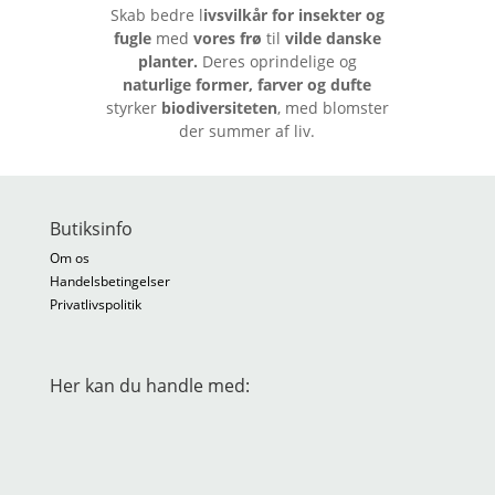
Skab bedre l
ivsvilkår for insekter og
fugle
med
vores frø
til
vilde danske
planter.
Deres oprindelige og
naturlige former, farver og dufte
styrker
biodiversiteten
, med blomster
der summer af liv.
Butiksinfo
Om os
Handelsbetingelser
Privatlivspolitik
Her kan du handle med: