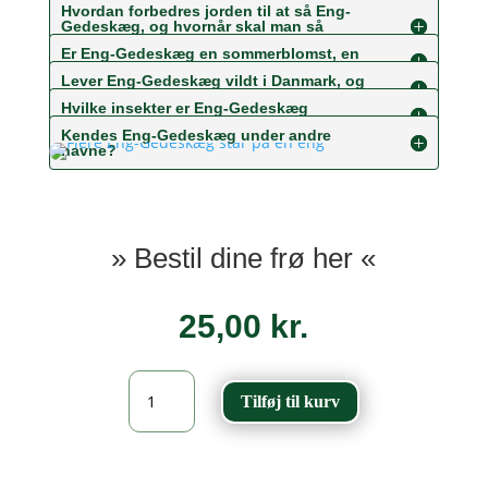
Hvordan forbedres jorden til at så Eng-
Gedeskæg, og hvornår skal man så
frøene for det bedste resultat?
Er Eng-Gedeskæg en sommerblomst, en
toårig plante eller en staude?
Lever Eng-Gedeskæg vildt i Danmark, og
er det en hjemmehørende plante?
Hvilke insekter er Eng-Gedeskæg
værtsplante for?
Kendes Eng-Gedeskæg under andre
navne?
» Bestil dine frø her «
25,00
kr.
Eng-
Tilføj til kurv
Gedeskæg
-
Tragopogon
pratensis