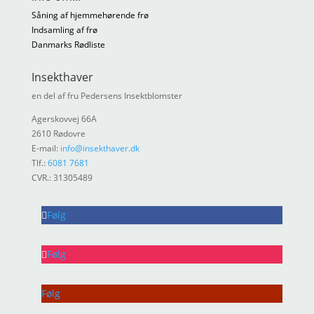
Såning af hjemmehørende frø
Indsamling af frø
Danmarks Rødliste
Insekthaver
en del af fru Pedersens Insektblomster
Agerskovvej 66A
2610 Rødovre
E-mail:
info@insekthaver.dk
Tlf.:
6081 7681
CVR.: 31305489
Følg
Følg
Følg