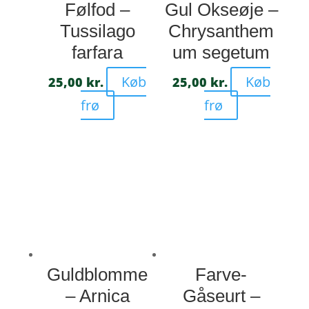
Følfod –
Gul Okseøje –
Tussilago
Chrysanthem
farfara
um segetum
Køb
Køb
25,00
kr.
25,00
kr.
frø
frø
Guldblomme
Farve-
– Arnica
Gåseurt –