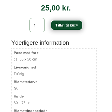
25,00
kr.
Eng-
Tilføj til kurv
Gedeskæg
-
Tragopogon
pratensis
Yderligere information
antal
Pose med frø til
ca. 50 x 50 cm
Livsvarighed
Toårig
Blomsterfarve
Gul
Højde
30 – 75 cm
Blomstringsperiode