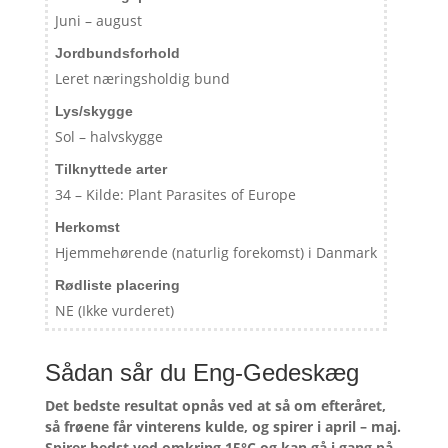
Juni – august
Jordbundsforhold
Leret næringsholdig bund
Lys/skygge
Sol – halvskygge
Tilknyttede arter
34 – Kilde: Plant Parasites of Europe
Herkomst
Hjemmehørende (naturlig forekomst) i Danmark
Rødliste placering
NE (Ikke vurderet)
Sådan sår du Eng-Gedeskæg
Det bedste resultat opnås ved at så om efteråret,
så frøene får vinterens kulde, og spirer i april – maj.
Spirer bedst ved omkring 15°C og kan gå i gang på