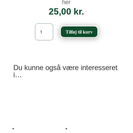
her
25,00
kr.
Eng-
Tilføj til kurv
Gedeskæg
-
Tragopogon
pratensis
antal
Du kunne også være interesseret
i…