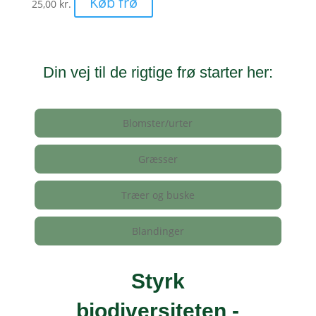
Køb frø
25,00
kr.
Din vej til de rigtige frø starter her:
Blomster/urter
Græsser
Træer og buske
Blandinger
Styrk
biodiversiteten -