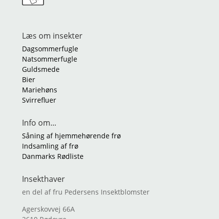
Læs om insekter
Dagsommerfugle
Natsommerfugle
Guldsmede
Bier
Mariehøns
Svirrefluer
Info om...
Såning af hjemmehørende frø
Indsamling af frø
Danmarks Rødliste
Insekthaver
en del af fru Pedersens Insektblomster
Agerskovvej 66A