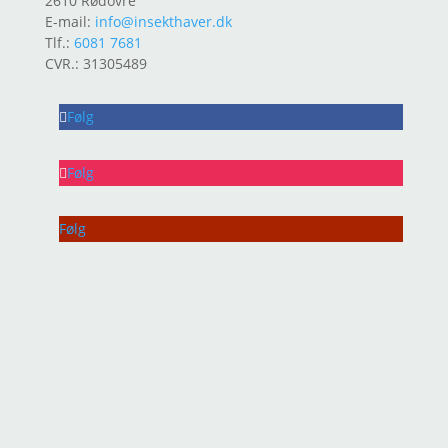
2610 Rødovre
E-mail:
info@insekthaver.dk
Tlf.:
6081 7681
CVR.: 31305489
Følg
Følg
Følg