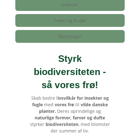
Græsser
Træer og buske
Blandinger
Styrk
biodiversiteten -
så vores frø
!
Skab bedre l
ivsvilkår for insekter og
fugle
med
vores frø
til
vilde danske
planter.
Deres oprindelige og
naturlige former, farver og dufte
styrker
biodiversiteten
, med blomster
der summer af liv.