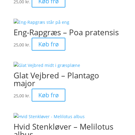
Køb frø
25,00
kr.
Eng-Rapgræs – Poa pratensis
Køb frø
25,00
kr.
Glat Vejbred – Plantago
major
Køb frø
25,00
kr.
Hvid Stenkløver – Melilotus
albus