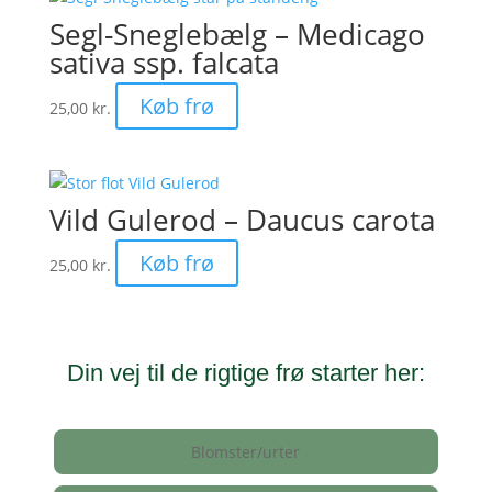
Segl-Sneglebælg – Medicago
sativa ssp. falcata
Køb frø
25,00
kr.
Vild Gulerod – Daucus carota
Køb frø
25,00
kr.
Din vej til de rigtige frø starter her:
Blomster/urter