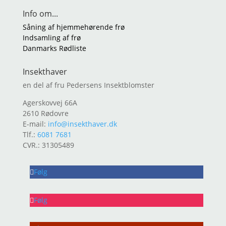
Info om...
Såning af hjemmehørende frø
Indsamling af frø
Danmarks Rødliste
Insekthaver
en del af fru Pedersens Insektblomster
Agerskovvej 66A
2610 Rødovre
E-mail:
info@insekthaver.dk
Tlf.:
6081 7681
CVR.: 31305489
Følg
Følg