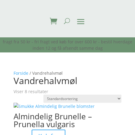
fragt fra 50 kr - fri fragt ved køb for over 600 kr - bestil hverdage
inden 12 og få afsendt samme dag
Forside
/ Vandrehalvmøl
Vandrehalvmøl
Viser 8 resultater
Almindelig Brunelle –
Prunella vulgaris