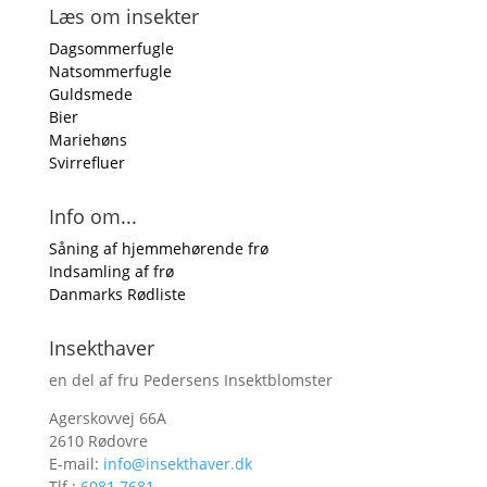
Læs om insekter
Dagsommerfugle
Natsommerfugle
Guldsmede
Bier
Mariehøns
Svirrefluer
Info om...
Såning af hjemmehørende frø
Indsamling af frø
Danmarks Rødliste
Insekthaver
en del af fru Pedersens Insektblomster
Agerskovvej 66A
2610 Rødovre
E-mail:
info@insekthaver.dk
Tlf.:
6081 7681