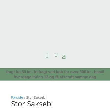
fragt fra 50 kr - fri fragt ved køb for over 600 kr - bestil
hverdage inden 12 og få afsendt samme dag
Forside
/ Stor Saksebi
Stor Saksebi