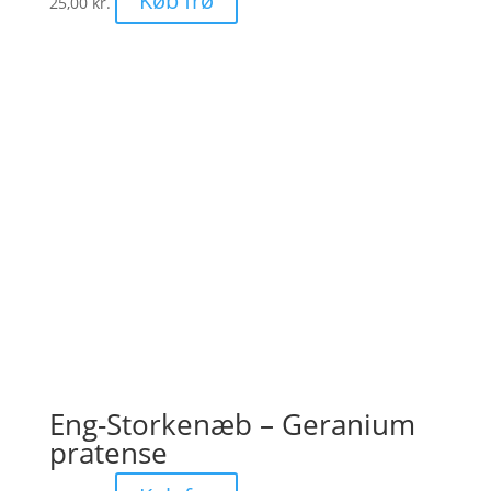
Køb frø
25,00
kr.
Eng-Storkenæb – Geranium
pratense