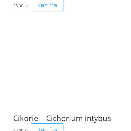
Køb frø
25,00
kr.
Cikorie – Cichorium intybus
Køb frø
25,00
kr.