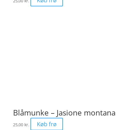
Køb frø
25,00
kr.
Blåmunke – Jasione montana
Køb frø
25,00
kr.