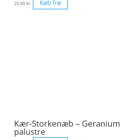
Køb frø
25,00
kr.
Kær-Storkenæb – Geranium
palustre