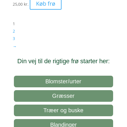
Køb frø
25,00
kr.
1
2
3
→
Din vej til de rigtige frø starter her:
Blomster/urter
Græsser
Træer og buske
Blandinger