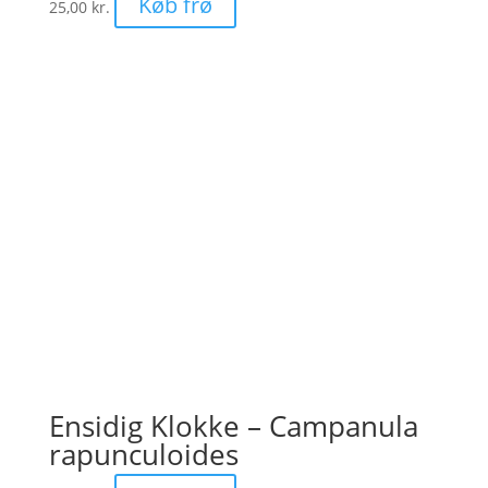
Køb frø
25,00
kr.
Ensidig Klokke – Campanula
rapunculoides