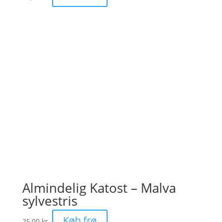
Almindelig Katost – Malva
sylvestris
Køb frø
25,00
kr.