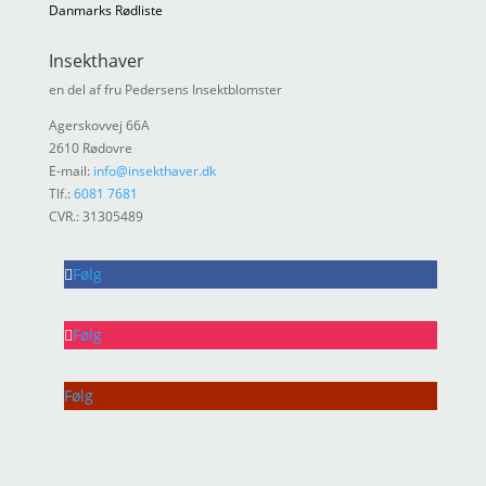
Danmarks Rødliste
Insekthaver
en del af fru Pedersens Insektblomster
Agerskovvej 66A
2610 Rødovre
E-mail:
info@insekthaver.dk
Tlf.:
6081 7681
CVR.: 31305489
Følg
Følg
Følg