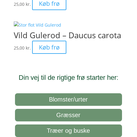
Køb frø
25,00
kr.
Vild Gulerod – Daucus carota
Køb frø
25,00
kr.
Din vej til de rigtige frø starter her:
Blomster/urter
Græsser
Træer og buske