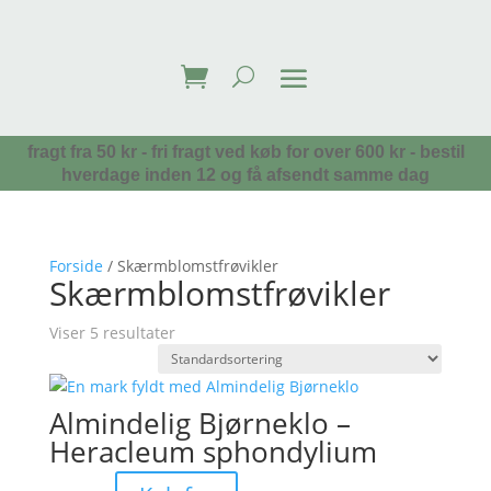
fragt fra 50 kr - fri fragt ved køb for over 600 kr - bestil
hverdage inden 12 og få afsendt samme dag
Forside
/ Skærmblomstfrøvikler
Skærmblomstfrøvikler
Viser 5 resultater
Almindelig Bjørneklo –
Heracleum sphondylium