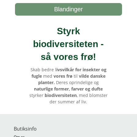
Blandinger
Styrk
biodiversiteten -
så vores frø
!
Skab bedre l
ivsvilkår for insekter og
fugle
med
vores frø
til
vilde danske
planter.
Deres oprindelige og
naturlige former, farver og dufte
styrker
biodiversiteten
, med blomster
der summer af liv.
Butiksinfo
Om os