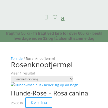
fragt fra 50 kr - fri fragt ved køb for over 600 kr - bestil
hverdage inden 12 og få afsendt samme dag
Forside
/ Rosenknopfjermøl
Rosenknopfjermøl
Viser 1 resultat
Hunde-Rose – Rosa canina
Køb frø
25,00
kr.