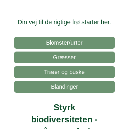
Din vej til de rigtige frø starter her:
Blomster/urter
Græsser
Træer og buske
Blandinger
Styrk
biodiversiteten -