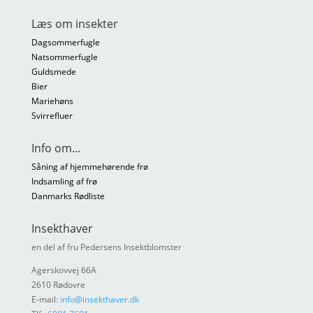
Læs om insekter
Dagsommerfugle
Natsommerfugle
Guldsmede
Bier
Mariehøns
Svirrefluer
Info om...
Såning af hjemmehørende frø
Indsamling af frø
Danmarks Rødliste
Insekthaver
en del af fru Pedersens Insektblomster
Agerskovvej 66A
2610 Rødovre
E-mail:
info@insekthaver.dk