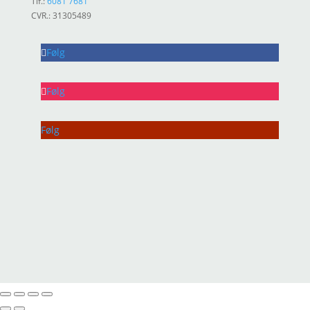
Tlf.:
6081 7681
CVR.: 31305489
Følg
Følg
Følg