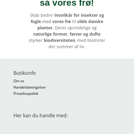
så vores frø
!
Skab bedre l
ivsvilkår for insekter og
fugle
med
vores frø
til
vilde danske
planter.
Deres oprindelige og
naturlige former, farver og dufte
styrker
biodiversiteten
, med blomster
der summer af liv.
Butiksinfo
Om os
Handelsbetingelser
Privatlivspolitik
Her kan du handle med: