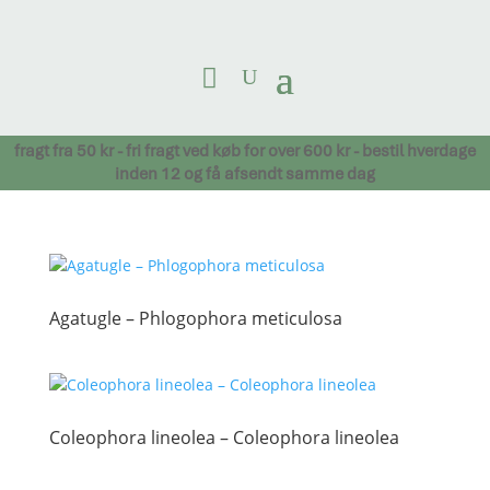
fragt fra 50 kr - fri fragt ved køb for over 600 kr - bestil hverdage
inden 12 og få afsendt samme dag
Agatugle – Phlogophora meticulosa
Coleophora lineolea – Coleophora lineolea