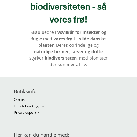
biodiversiteten - så
vores frø
!
Skab bedre l
ivsvilkår for insekter og
fugle
med
vores frø
til
vilde danske
planter.
Deres oprindelige og
naturlige former, farver og dufte
styrker
biodiversiteten
, med blomster
der summer af liv.
Butiksinfo
Om os
Handelsbetingelser
Privatlivspolitik
Her kan du handle med: