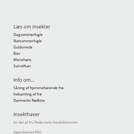
Læs om insekter
Dagsommerfugle
Natsommerfugle
Guldsmede
Bier
Mariehøns
Svirrefluer
Info om...
Såning af hjemmehørende frø
Indsamling af frø
Danmarks Rødliste
Insekthaver
en del af fru Pedersens Insektblomster
Agerskovvej 66A