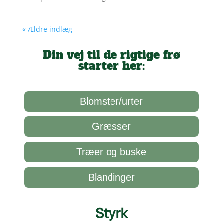
« Ældre indlæg
Din vej til de rigtige frø
starter her:
Blomster/urter
Græsser
Træer og buske
Blandinger
Styrk