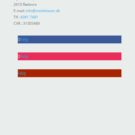
2610 Rødovre
E-mail:
info@insekthaver.dk
Tlf.:
6081 7681
CVR.: 31305489
Følg
Følg
Følg