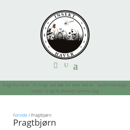
fragt fra 50 kr - fri fragt ved køb for over 600 kr - bestil hverdage
inden 12 og få afsendt samme dag
Forside
/ Pragtbjørn
Pragtbjørn