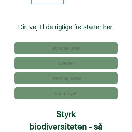
Din vej til de rigtige frø starter her:
Blomster/urter
Græsser
Træer og buske
Blandinger
Styrk
biodiversiteten - så