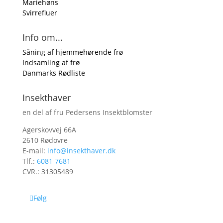
Mariehøns
Svirrefluer
Info om...
Såning af hjemmehørende frø
Indsamling af frø
Danmarks Rødliste
Insekthaver
en del af fru Pedersens Insektblomster
Agerskovvej 66A
2610 Rødovre
E-mail:
info@insekthaver.dk
Tlf.:
6081 7681
CVR.: 31305489
Følg