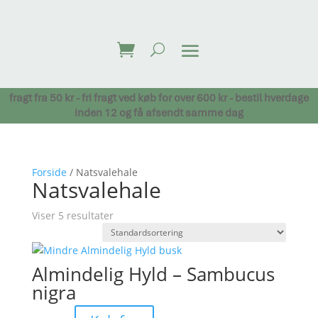
fragt fra 50 kr - fri fragt ved køb for over 600 kr - bestil hverdage
inden 12 og få afsendt samme dag
Forside
/ Natsvalehale
Natsvalehale
Viser 5 resultater
Almindelig Hyld – Sambucus
nigra