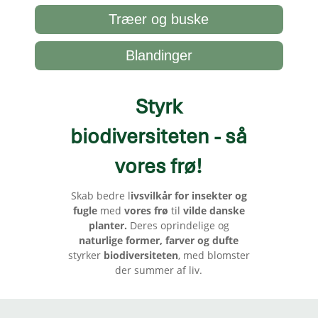
Træer og buske
Blandinger
Styrk
biodiversiteten - så
vores frø
!
Skab bedre l
ivsvilkår for insekter og
fugle
med
vores frø
til
vilde danske
planter.
Deres oprindelige og
naturlige former, farver og dufte
styrker
biodiversiteten
, med blomster
der summer af liv.