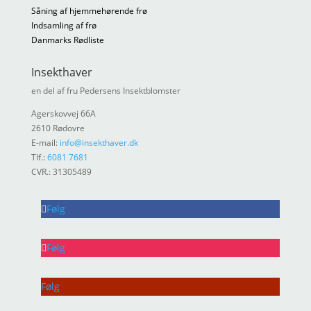
Såning af hjemmehørende frø
Indsamling af frø
Danmarks Rødliste
Insekthaver
en del af fru Pedersens Insektblomster
Agerskovvej 66A
2610 Rødovre
E-mail:
info@insekthaver.dk
Tlf.:
6081 7681
CVR.: 31305489
Følg
Følg
Følg