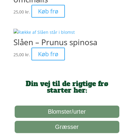
Køb frø
25,00
kr.
Slåen – Prunus spinosa
Køb frø
25,00
kr.
Din vej til de rigtige frø
starter her:
Blomster/urter
Græsser