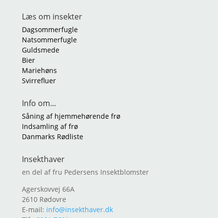
Læs om insekter
Dagsommerfugle
Natsommerfugle
Guldsmede
Bier
Mariehøns
Svirrefluer
Info om...
Såning af hjemmehørende frø
Indsamling af frø
Danmarks Rødliste
Insekthaver
en del af fru Pedersens Insektblomster
Agerskovvej 66A
2610 Rødovre
E-mail:
info@insekthaver.dk