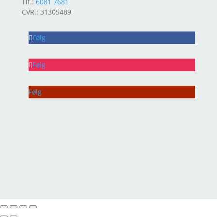
Tlf.:
6081 7681
CVR.: 31305489
Følg
Følg
Følg