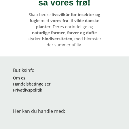
så vores frø
!
Skab bedre l
ivsvilkår for insekter og
fugle
med
vores frø
til
vilde danske
planter.
Deres oprindelige og
naturlige former, farver og dufte
styrker
biodiversiteten
, med blomster
der summer af liv.
Butiksinfo
Om os
Handelsbetingelser
Privatlivspolitik
Her kan du handle med: