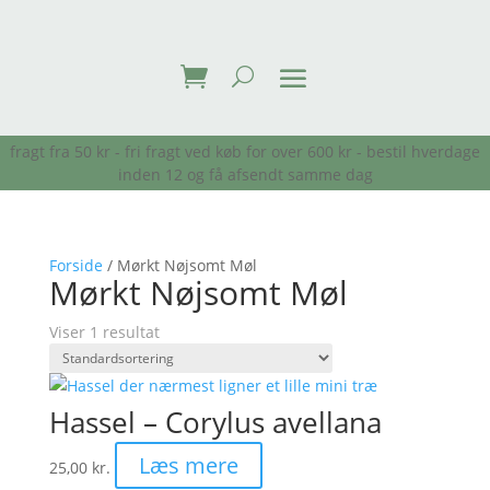
fragt fra 50 kr - fri fragt ved køb for over 600 kr - bestil hverdage
inden 12 og få afsendt samme dag
Forside
/ Mørkt Nøjsomt Møl
Mørkt Nøjsomt Møl
Viser 1 resultat
Hassel – Corylus avellana
Læs mere
25,00
kr.