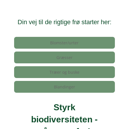
Din vej til de rigtige frø starter her:
Blomster/urter
Græsser
Træer og buske
Blandinger
Styrk
biodiversiteten -