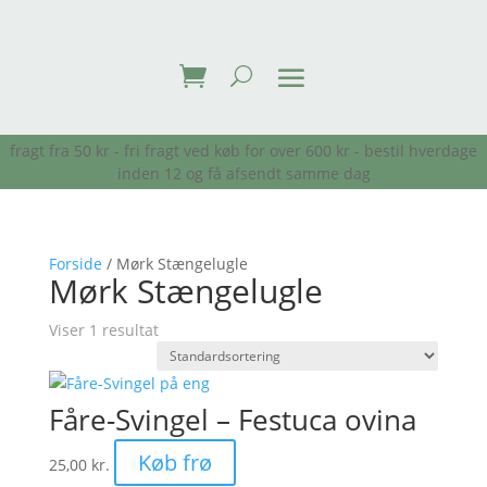
fragt fra 50 kr - fri fragt ved køb for over 600 kr - bestil hverdage
inden 12 og få afsendt samme dag
Forside
/ Mørk Stængelugle
Mørk Stængelugle
Viser 1 resultat
Fåre-Svingel – Festuca ovina
Køb frø
25,00
kr.