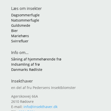
Læs om insekter
Dagsommerfugle
Natsommerfugle
Guldsmede
Bier
Mariehøns
Svirrefluer
Info om...
Såning af hjemmehørende frø
Indsamling af frø
Danmarks Rødliste
Insekthaver
en del af fru Pedersens Insektblomster
Agerskovvej 66A
2610 Rødovre
E-mail:
info@insekthaver.dk