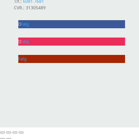
Tlf.:
6081 7681
CVR.: 31305489
Følg
Følg
Følg