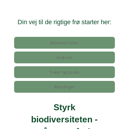
Din vej til de rigtige frø starter her:
Blomster/urter
Græsser
Træer og buske
Blandinger
Styrk
biodiversiteten -