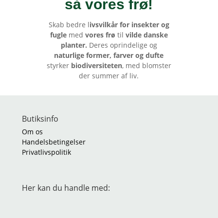
så vores frø
!
Skab bedre l
ivsvilkår for insekter og
fugle
med
vores frø
til
vilde danske
planter.
Deres oprindelige og
naturlige former, farver og dufte
styrker
biodiversiteten
, med blomster
der summer af liv.
Butiksinfo
Om os
Handelsbetingelser
Privatlivspolitik
Her kan du handle med: