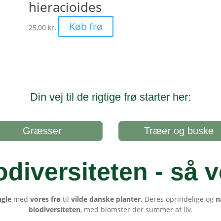
hieracioides
Køb frø
25,00
kr.
Din vej til de rigtige frø starter her:
Græsser
Træer og buske
odiversiteten - så v
ugle
med
vores frø
til
vilde danske planter.
Deres oprindelige og
n
biodiversiteten
, med blomster der summer af liv.