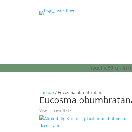
fragt fra 50 kr - fr
Forside
/ Eucosma obumbratana
Eucosma obumbratan
Viser 2 resultater