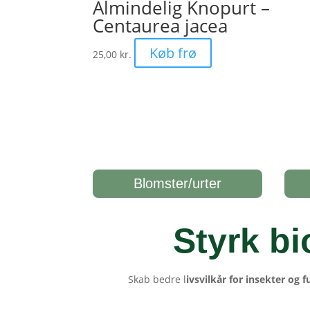
Almindelig Knopurt –
Centaurea jacea
Køb frø
25,00
kr.
Blomster/urter
Styrk bi
Skab bedre l
ivsvilkår for insekter og f