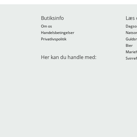
Butiksinfo
Læs 
Om os
Dagso
Handelsbetingelser
Natso
Privatlivspolitik
Gulds
Bier
Marie
Her kan du handle med:
Svirre