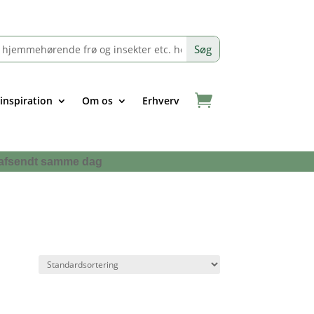
 inspiration
Om os
Erhverv
 få afsendt samme dag