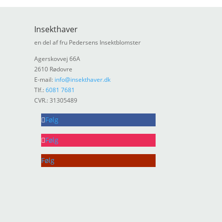
Insekthaver
en del af fru Pedersens Insektblomster
Agerskovvej 66A
2610 Rødovre
E-mail:
info@insekthaver.dk
Tlf.:
6081 7681
CVR.: 31305489
Følg
Følg
Følg