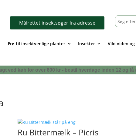
Målrettet insektsøger fra adresse
Frø til insektvenlige planter
Insekter
Vild viden og
i fragt ved køb for over 600 kr - bestil hverdage inden 12 og
a
Ru Bittermælk – Picris