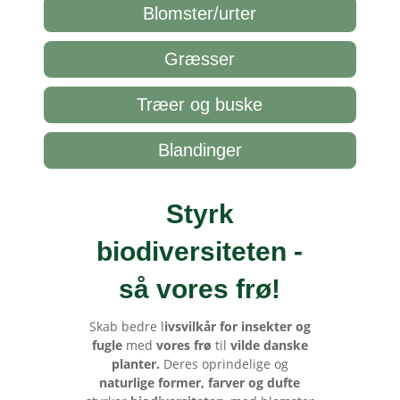
Blomster/urter
Græsser
Træer og buske
Blandinger
Styrk
biodiversiteten -
så vores frø
!
Skab bedre l
ivsvilkår for insekter og
fugle
med
vores frø
til
vilde danske
planter.
Deres oprindelige og
naturlige former, farver og dufte