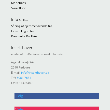
Mariehøns
Svirrefluer
Info om...
Såning af hjemmehørende frø
Indsamling af frø
Danmarks Rødliste
Insekthaver
en del af fru Pedersens Insektblomster
Agerskovvej 66A
2610 Rødovre
E-mail:
info@insekthaver.dk
Tlf.:
6081 7681
CVR.: 31305489
Følg
Følg