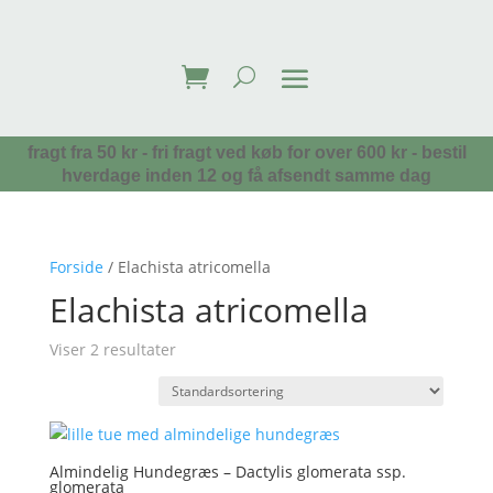
fragt fra 50 kr - fri fragt ved køb for over 600 kr - bestil
hverdage inden 12 og få afsendt samme dag
Forside
/ Elachista atricomella
Elachista atricomella
Viser 2 resultater
Almindelig Hundegræs – Dactylis glomerata ssp.
glomerata