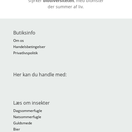
styrker
biodiversiteten
, med blomster
der summer af liv.
Butiksinfo
Om os
Handelsbetingelser
Privatlivspolitik
Her kan du handle med:
Læs om insekter
Dagsommerfugle
Natsommerfugle
Guldsmede
Bier