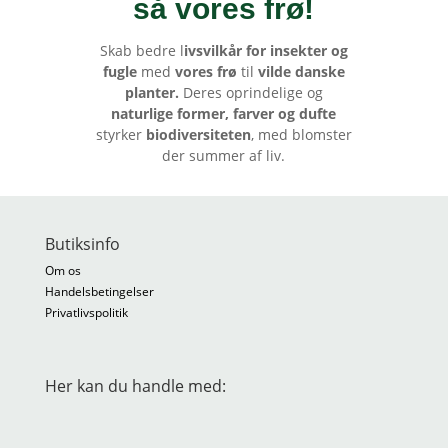
så vores frø
!
Skab bedre l
ivsvilkår for insekter og
fugle
med
vores frø
til
vilde danske
planter.
Deres oprindelige og
naturlige former, farver og dufte
styrker
biodiversiteten
, med blomster
der summer af liv.
Butiksinfo
Om os
Handelsbetingelser
Privatlivspolitik
Her kan du handle med: