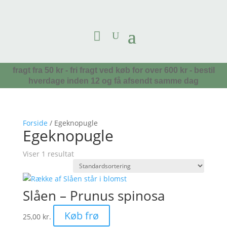
fragt fra 50 kr - fri fragt ved køb for over 600 kr - bestil
hverdage inden 12 og få afsendt samme dag
Forside
/ Egeknopugle
Egeknopugle
Viser 1 resultat
Slåen – Prunus spinosa
Køb frø
25,00
kr.