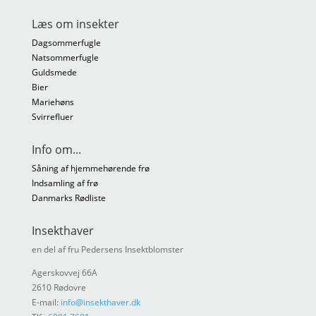
Læs om insekter
Dagsommerfugle
Natsommerfugle
Guldsmede
Bier
Mariehøns
Svirrefluer
Info om...
Såning af hjemmehørende frø
Indsamling af frø
Danmarks Rødliste
Insekthaver
en del af fru Pedersens Insektblomster
Agerskovvej 66A
2610 Rødovre
E-mail:
info@insekthaver.dk