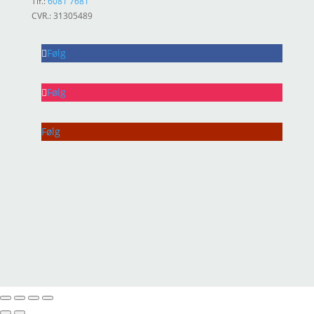
Tlf.:
6081 7681
CVR.: 31305489
Følg
Følg
Følg