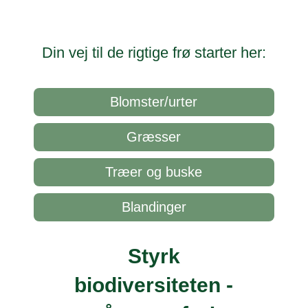
Din vej til de rigtige frø starter her:
Blomster/urter
Græsser
Træer og buske
Blandinger
Styrk
biodiversiteten -