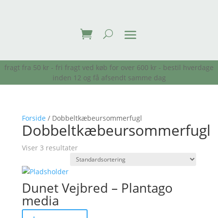
fragt fra 50 kr - fri fragt ved køb for over 600 kr - bestil hverdage
inden 12 og få afsendt samme dag
Forside
/ Dobbeltkæbeursommerfugl
Dobbeltkæbeursommerfugl
Viser 3 resultater
Dunet Vejbred – Plantago
media