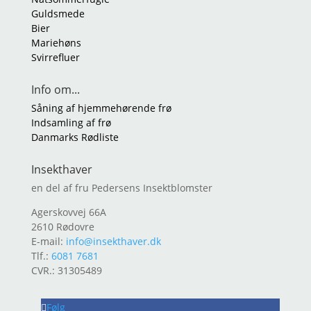
Guldsmede
Bier
Mariehøns
Svirrefluer
Info om...
Såning af hjemmehørende frø
Indsamling af frø
Danmarks Rødliste
Insekthaver
en del af fru Pedersens Insektblomster
Agerskovvej 66A
2610 Rødovre
E-mail:
info@insekthaver.dk
Tlf.:
6081 7681
CVR.: 31305489
Følg