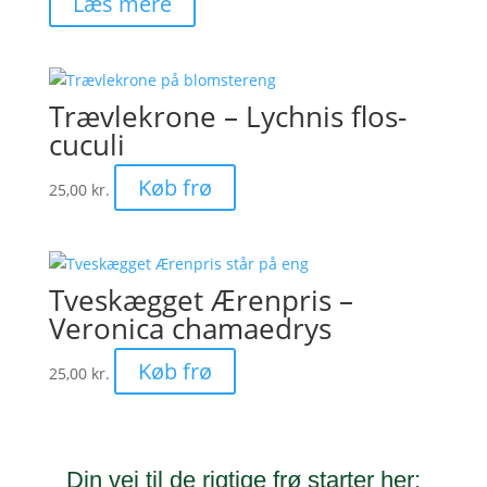
Læs mere
Trævlekrone – Lychnis flos-
cuculi
Køb frø
25,00
kr.
Tveskægget Ærenpris –
Veronica chamaedrys
Køb frø
25,00
kr.
Din vej til de rigtige frø starter her: