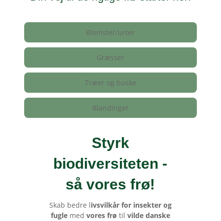
Blomster/urter
Græsser
Træer og buske
Blandinger
Styrk
biodiversiteten -
så vores frø
!
Skab bedre l
ivsvilkår for insekter og
fugle
med
vores frø
til
vilde danske