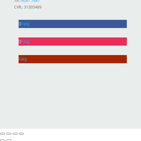
Tlf.:
6081 7681
CVR.: 31305489
Følg
Følg
Følg