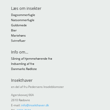
Læs om insekter
Dagsommerfugle
Natsommerfugle
Guldsmede
Bier
Mariehøns
Svirrefluer
Info om...
Såning af hjemmehørende frø
Indsamling af frø
Danmarks Rødliste
Insekthaver
en del af fru Pedersens Insektblomster
Agerskovvej 66A
2610 Rødovre
E-mail:
info@insekthaver.dk