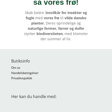
så vores frø
!
Skab bedre l
ivsvilkår for insekter og
fugle
med
vores frø
til
vilde danske
planter.
Deres oprindelige og
naturlige former, farver og dufte
styrker
biodiversiteten
, med blomster
der summer af liv.
Butiksinfo
Om os
Handelsbetingelser
Privatlivspolitik
Her kan du handle med: