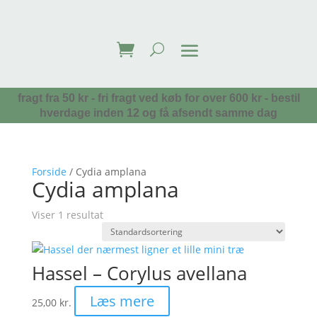
fragt fra 50 kr - fri fragt ved køb for over 600 kr - bestil
hverdage inden 12 og få afsendt samme dag
Forside
/ Cydia amplana
Cydia amplana
Viser 1 resultat
Hassel – Corylus avellana
Læs mere
25,00
kr.