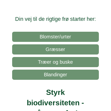
Din vej til de rigtige frø starter her:
Blomster/urter
Græsser
Træer og buske
Blandinger
Styrk
biodiversiteten -