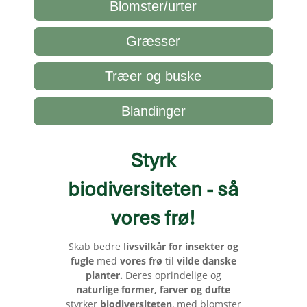
Blomster/urter
Græsser
Træer og buske
Blandinger
Styrk
biodiversiteten - så
vores frø
!
Skab bedre l
ivsvilkår for insekter og
fugle
med
vores frø
til
vilde danske
planter.
Deres oprindelige og
naturlige former, farver og dufte
styrker
biodiversiteten
, med blomster