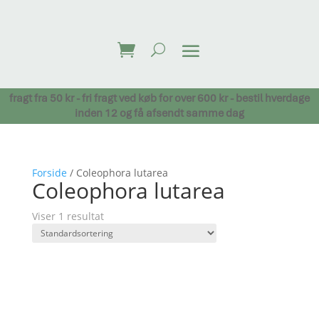
fragt fra 50 kr - fri fragt ved køb for over 600 kr - bestil hverdage
inden 12 og få afsendt samme dag
Forside
/ Coleophora lutarea
Coleophora lutarea
Viser 1 resultat