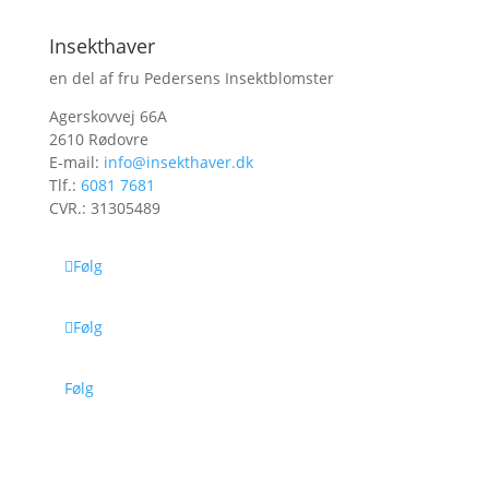
Insekthaver
en del af fru Pedersens Insektblomster
Agerskovvej 66A
2610 Rødovre
E-mail:
info@insekthaver.dk
Tlf.:
6081 7681
CVR.: 31305489
Følg
Følg
Følg