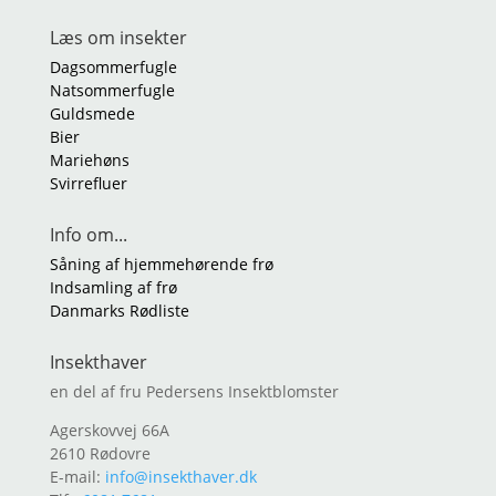
Læs om insekter
Dagsommerfugle
Natsommerfugle
Guldsmede
Bier
Mariehøns
Svirrefluer
Info om...
Såning af hjemmehørende frø
Indsamling af frø
Danmarks Rødliste
Insekthaver
en del af fru Pedersens Insektblomster
Agerskovvej 66A
2610 Rødovre
E-mail:
info@insekthaver.dk