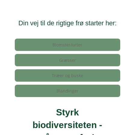
Din vej til de rigtige frø starter her:
Blomster/urter
Græsser
Træer og buske
Blandinger
Styrk
biodiversiteten -