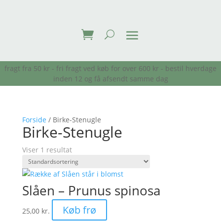
fragt fra 50 kr - fri fragt ved køb for over 600 kr - bestil hverdage
inden 12 og få afsendt samme dag
Forside
/ Birke-Stenugle
Birke-Stenugle
Viser 1 resultat
Slåen – Prunus spinosa
Køb frø
25,00
kr.