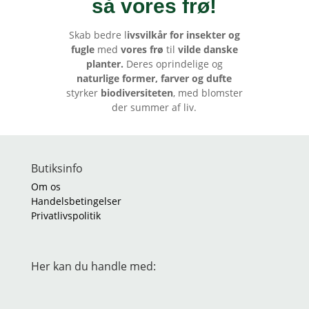
så vores frø
!
Skab bedre l
ivsvilkår for insekter og
fugle
med
vores frø
til
vilde danske
planter.
Deres oprindelige og
naturlige former, farver og dufte
styrker
biodiversiteten
, med blomster
der summer af liv.
Butiksinfo
Om os
Handelsbetingelser
Privatlivspolitik
Her kan du handle med: