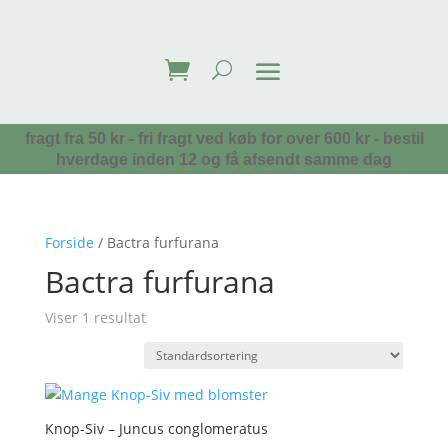
fragt fra 50 kr - fri fragt ved køb for over 600 kr - bestil
hverdage inden 12 og få afsendt samme dag
Forside
/ Bactra furfurana
Bactra furfurana
Viser 1 resultat
Knop-Siv – Juncus conglomeratus