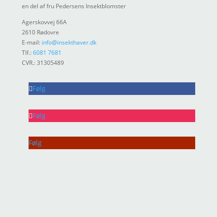
en del af fru Pedersens Insektblomster
Agerskovvej 66A
2610 Rødovre
E-mail:
info@insekthaver.dk
Tlf.:
6081 7681
CVR.: 31305489
Følg
Følg
Følg