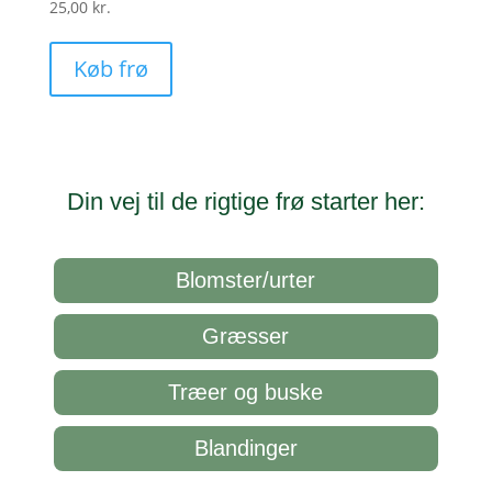
25,00
kr.
Køb frø
Din vej til de rigtige frø starter her:
Blomster/urter
Græsser
Træer og buske
Blandinger