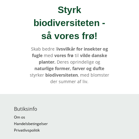
Styrk
biodiversiteten -
så vores frø
!
Skab bedre l
ivsvilkår for insekter og
fugle
med
vores frø
til
vilde danske
planter.
Deres oprindelige og
naturlige former, farver og dufte
styrker
biodiversiteten
, med blomster
der summer af liv.
Butiksinfo
Om os
Handelsbetingelser
Privatlivspolitik