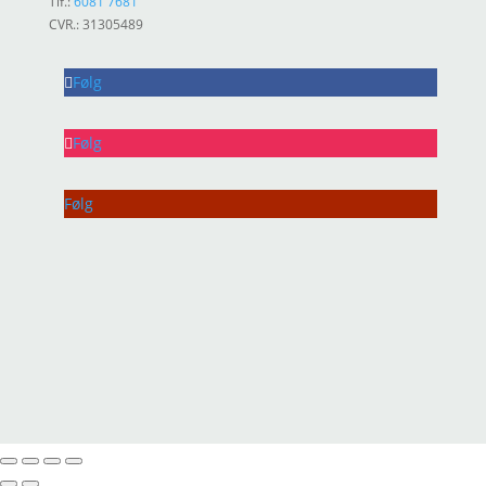
Tlf.:
6081 7681
CVR.: 31305489
Følg
Følg
Følg