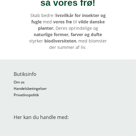
så vores frø
!
Skab bedre l
ivsvilkår for insekter og
fugle
med
vores frø
til
vilde danske
planter.
Deres oprindelige og
naturlige former, farver og dufte
styrker
biodiversiteten
, med blomster
der summer af liv.
Butiksinfo
Om os
Handelsbetingelser
Privatlivspolitik
Her kan du handle med: