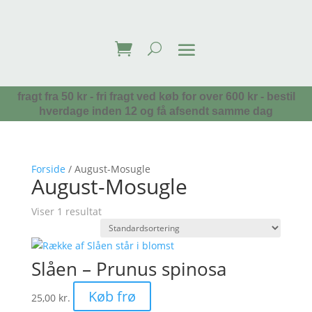
fragt fra 50 kr - fri fragt ved køb for over 600 kr - bestil
hverdage inden 12 og få afsendt samme dag
Forside
/ August-Mosugle
August-Mosugle
Viser 1 resultat
Slåen – Prunus spinosa
Køb frø
25,00
kr.