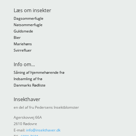
Læs om insekter
Dagsommerfugle
Natsommerfugle
Guldsmede
Bier
Mariehøns
Svirrefluer
Info om...
Såning af hjemmehørende frø
Indsamling af frø
Danmarks Rødliste
Insekthaver
en del af fru Pedersens Insektblomster
Agerskovvej 66A
2610 Rødovre
E-mail:
info@insekthaver.dk