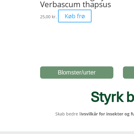
Verbascum thapsus
Køb frø
25,00
kr.
Blomster/urter
Styrk b
Skab bedre l
ivsvilkår for insekter og f