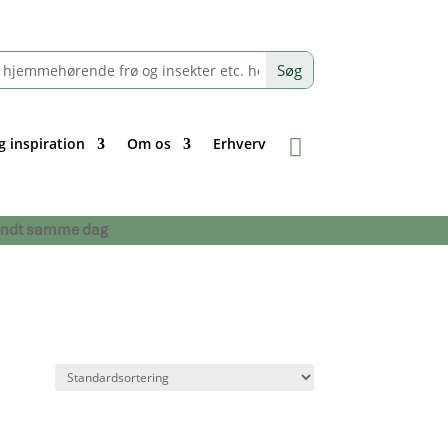
g inspiration
Om os
Erhverv
afsendt samme dag