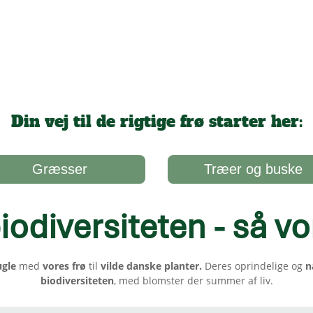
Din vej til de rigtige frø starter her:
Græsser
Træer og buske
iodiversiteten - så vo
ugle
med
vores frø
til
vilde danske planter.
Deres oprindelige og
n
biodiversiteten
, med blomster der summer af liv.