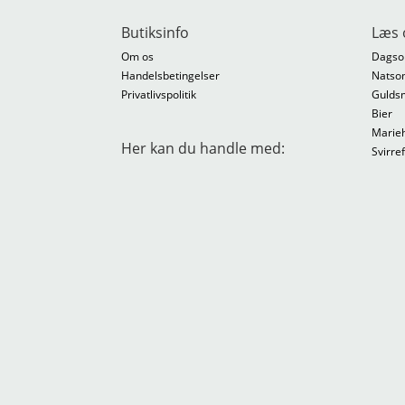
Butiksinfo
Læs 
Om os
Dagso
Handelsbetingelser
Natso
Privatlivspolitik
Gulds
Bier
Marie
Her kan du handle med:
Svirre