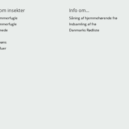
om insekter
Info om...
mmerfugle
Såning af hjemmehørende frø
mmerfugle
Indsamling af frø
mede
Danmarks Rødliste
høns
fluer