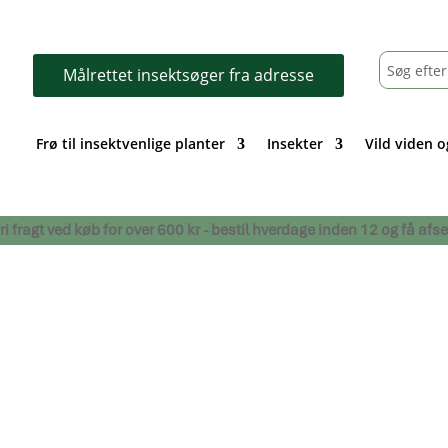
Målrettet insektsøger fra adresse
Frø til insektvenlige planter
Insekter
Vild viden o
- fri fragt ved køb for over 600 kr - bestil hverdage inden 12 og få 