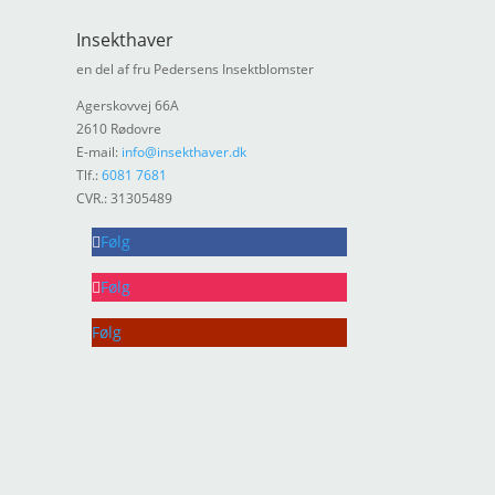
Insekthaver
en del af fru Pedersens Insektblomster
Agerskovvej 66A
2610 Rødovre
E-mail:
info@insekthaver.dk
Tlf.:
6081 7681
CVR.: 31305489
Følg
Følg
Følg