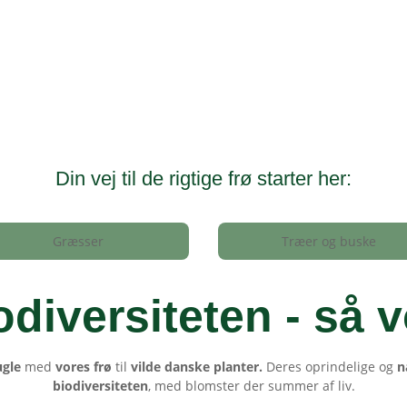
Din vej til de rigtige frø starter her:
Græsser
Træer og buske
odiversiteten - så v
ugle
med
vores frø
til
vilde danske planter.
Deres oprindelige og
n
biodiversiteten
, med blomster der summer af liv.