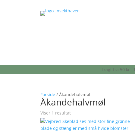
fragt fra 50 kr 
Forside
/ Åkandehalvmøl
Åkandehalvmøl
Viser 1 resultat