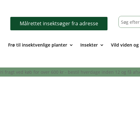
Målrettet insektsøger fra adresse
Frø til insektvenlige planter
Insekter
Vild viden og
- fri fragt ved køb for over 600 kr - bestil hverdage inden 12 og få 