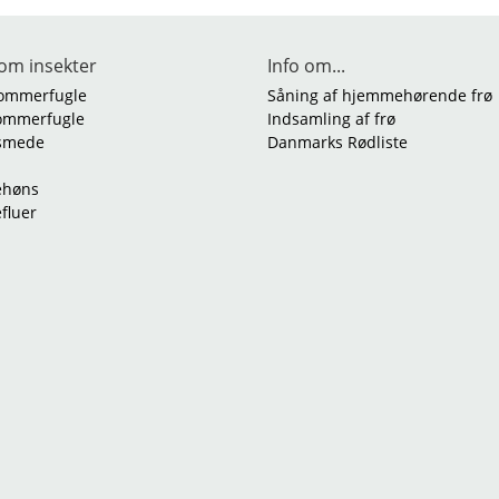
om insekter
Info om...
ommerfugle
Såning af hjemmehørende frø
ommerfugle
Indsamling af frø
smede
Danmarks Rødliste
ehøns
efluer