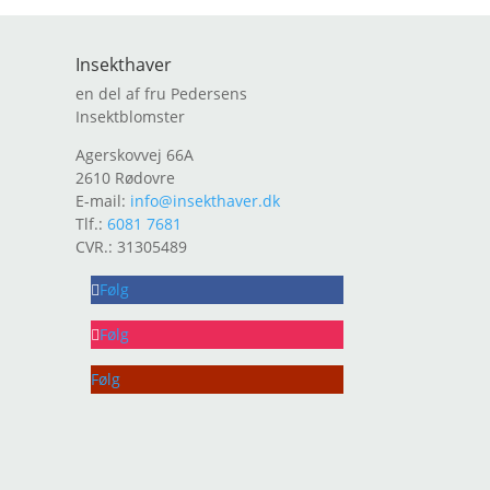
Insekthaver
en del af fru Pedersens
Insektblomster
Agerskovvej 66A
2610 Rødovre
E-mail:
info@insekthaver.dk
Tlf.:
6081 7681
CVR.: 31305489
Følg
Følg
Følg