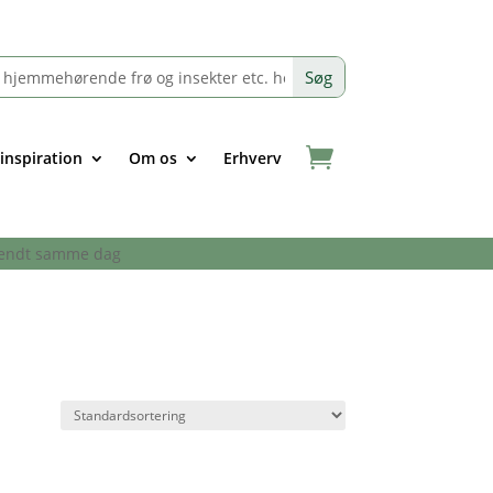
 inspiration
Om os
Erhverv
afsendt samme dag