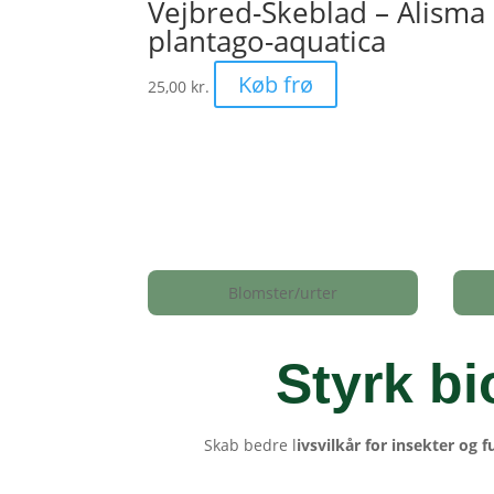
Vejbred-Skeblad – Alisma
plantago-aquatica
Køb frø
25,00
kr.
Blomster/urter
Styrk bi
Skab bedre l
ivsvilkår for insekter og f