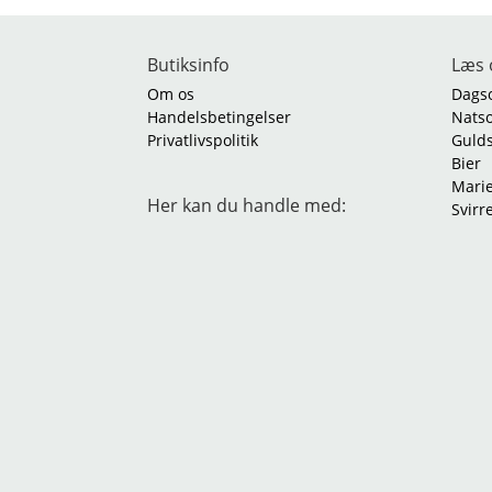
Butiksinfo
Læs 
Om os
Dags
Handelsbetingelser
Nats
Privatlivspolitik
Guld
Bier
Mari
Her kan du handle med:
Svirr